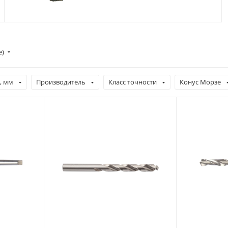
е)
, мм
Производитель
Класс точности
Конус Морзе