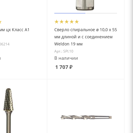
мм цх Класс А1
Сверло спиральное ø 10,0 x 55
мм длиной и с соединением
Weldon 19 мм
06214
Арт.: SPI.10
и
В наличии
1 707
₽