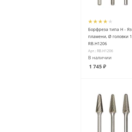
Борфреза типа H - Я
пламени, Ø головки 
RB.H1206
Арт.: RB.H1206
В наличии
1 745
₽