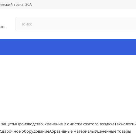
инский тракт, 30А
ни.
й защиты
Производство, хранение и очистка сжатого воздуха
Технологи
Сварочное оборудование
Абразивные материалы
Уцененные товары