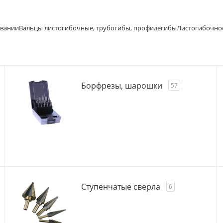
овании
Вальцы листогибочные, трубогибы, профилегибы
Листогибочно
Борфрезы, шарошки
57
Ступенчатые сверла
6