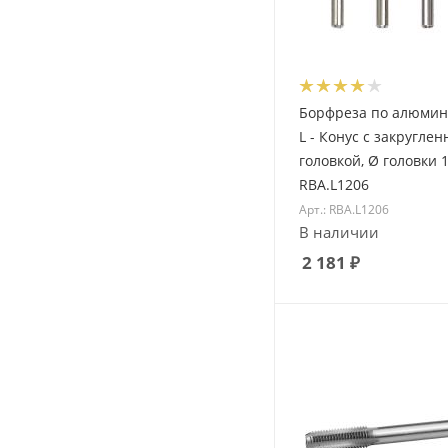
Борфреза по алюми
L - Конус с закруглен
головкой, Ø головки 
RBA.L1206
Арт.: RBA.L1206
В наличии
2 181
₽