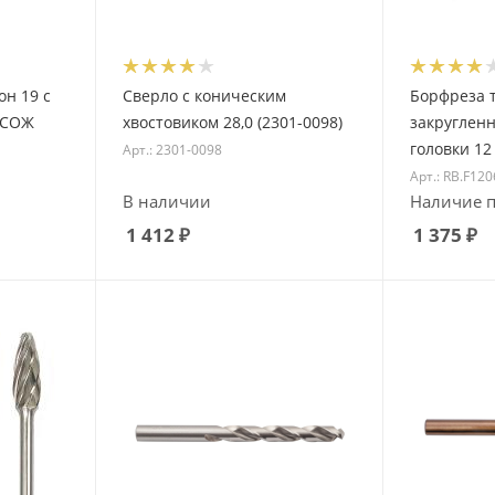
он 19 с
Сверло с коническим
Борфреза т
 СОЖ
хвостовиком 28,0 (2301-0098)
закругленн
головки 12
Арт.: 2301-0098
Арт.: RB.F120
В наличии
Наличие п
1 412
₽
1 375
₽