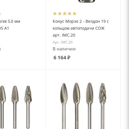
5,0 мм
Конус Морзе 2 - Велдон 19 с
5 А1
кольцом автоподачи СОЖ
арт. IMC.20
0
Арт.: IMC.20
и
В наличии
6 164
₽