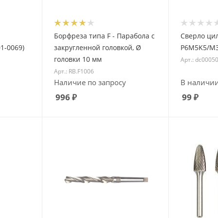
Борфреза типа F - Парабола с
Сверло цил/хв 
01-0069)
закругленной головкой, Ø
P6M5K5/M3
головки 10 мм
Арт.: dc0005
Арт.: RB.F1006
Наличие по запросу
В наличи
996
₽
99
₽