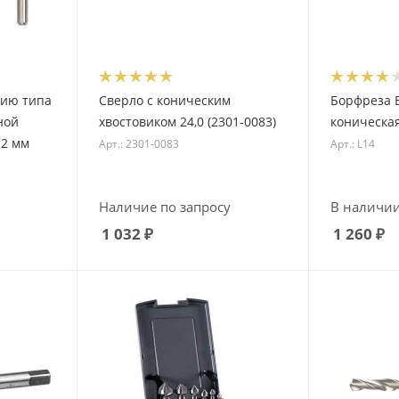
нию типа
Сверло с коническим
Борфреза В
ной
хвостовиком 24,0 (2301-0083)
коническая
12 мм
Арт.: 2301-0083
Арт.: L14
Наличие по запросу
В наличи
1 032
₽
1 260
₽