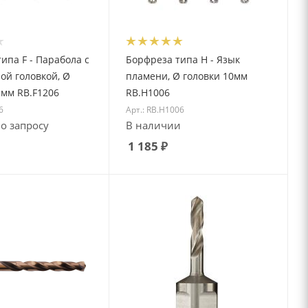
ипа F - Парабола с
Борфреза типа H - Язык
ой головкой, Ø
пламени, Ø головки 10мм
 мм RB.F1206
RB.H1006
6
Арт.: RB.H1006
о запросу
В наличии
1 185
₽