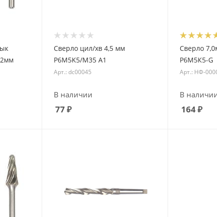
зык
Сверло цил/хв 4,5 мм
Сверло 7,0
12мм
P6M5K5/M35 А1
Р6М5К5-G
Арт.: dc00045
Арт.: НФ-000
В наличии
В наличи
77
₽
164
₽