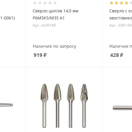
Сверло цил/хв 14,0 мм
Сверло с 
01-0061)
P6M5K5/M35 А1
хвостовико
Арт.: dc00140
Арт.: 2301-0
Наличие по запросу
Наличие п
919
₽
428
₽