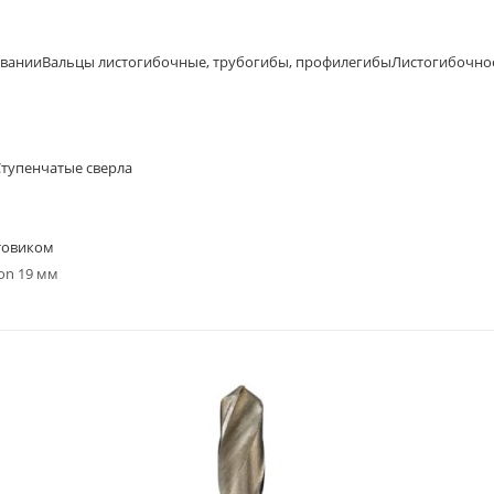
овании
Вальцы листогибочные, трубогибы, профилегибы
Листогибочно
Ступенчатые сверла
товиком
on 19 мм