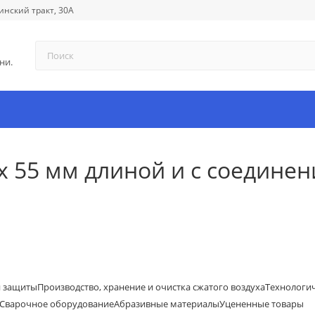
инский тракт, 30А
ни.
 x 55 мм длиной и с соедине
й защиты
Производство, хранение и очистка сжатого воздуха
Технологи
Сварочное оборудование
Абразивные материалы
Уцененные товары