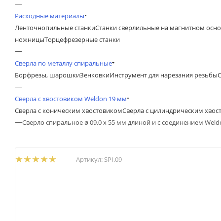
—
Расходные материалы
Ленточнопильные станки
Станки сверлильные на магнитном осн
ножницы
Торцефрезерные станки
—
Сверла по металлу спиральные
Борфрезы, шарошки
Зенковки
Инструмент для нарезания резьбы
—
Сверла с хвостовиком Weldon 19 мм
Сверла с коническим хвостовиком
Сверла с цилиндрическим хвос
—
Сверло спиральное ø 09,0 x 55 мм длиной и с соединением Weld
Артикул:
SPI.09