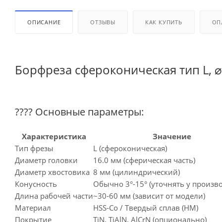
ОПИСАНИЕ
ОТЗЫВЫ
КАК КУПИТЬ
ОП
Борфреза сфероконическая тип L, ⌀
???? Основные параметры:
Характеристика
Значение
Тип фрезы
L (сфероконическая)
Диаметр головки
16.0 мм (сферическая часть)
Диаметр хвостовика
8 мм (цилиндрический)
Конусность
Обычно 3°-15° (уточнять у произв
Длина рабочей части
~30-60 мм (зависит от модели)
Материал
HSS-Co / Твердый сплав (HM)
Покрытие
TiN, TiAlN, AlCrN (опционально)