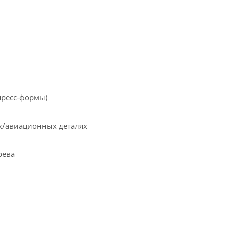
пресс-формы)
х/авиационных деталях
рева