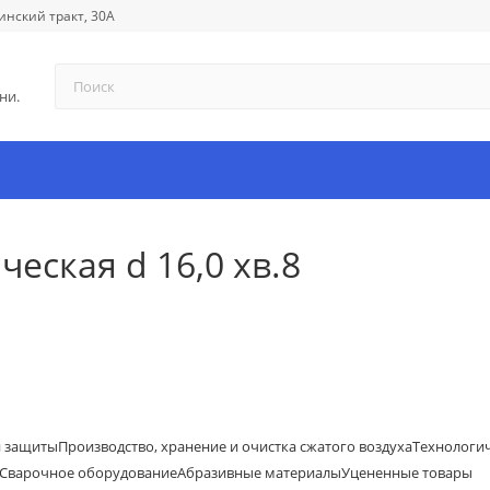
инский тракт, 30А
ни.
еская d 16,0 хв.8
й защиты
Производство, хранение и очистка сжатого воздуха
Технологи
Сварочное оборудование
Абразивные материалы
Уцененные товары