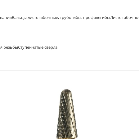
овании
Вальцы листогибочные, трубогибы, профилегибы
Листогибочно
ия резьбы
Ступенчатые сверла