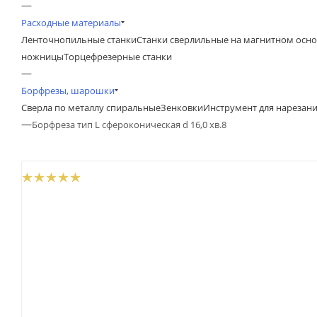
—
Расходные материалы
Ленточнопильные станки
Станки сверлильные на магнитном осн
ножницы
Торцефрезерные станки
—
Борфрезы, шарошки
Сверла по металлу спиральные
Зенковки
Инструмент для нарезан
—
Борфреза тип L сфероконическая d 16,0 хв.8