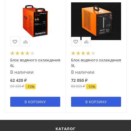
Блок водяного охлаждения
Блок водяного охлаждения
6L
9L
В наличии
В наличии
62 420
₽
72 050
₽
69 355
₽
80 055
₽
-
10
%
-
10
%
В КОРЗИНУ
В КОРЗИНУ
КАТАЛОГ