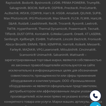
Raytools®, Bodor®, Bystronic®, LVD®, PRIMA POWER®, Trumpf®,
Salvagnini®, BOCI®, RelFar®, OSPRI®, Precitec®, ProCutter®,
Au3tech®, WSX®, CQWY®, Han's ®, HSG®, Amada®, QILIN®, SUP®,
Max Photonics®, IPG Photonics®, Max Silver®, FLC®, FLW®, HanLi®,
S&A®, Ruida®, Leadshine®, Reci®, Trocen®, Ryxon®, Leetro®,
TMT®, Hypertherm®, Thermal Dynamics®, Powermax®, Tecna®,
Tiffen®, DUST OFF®, Kontakt®, G.Weike Laser®, Oree®, XT LASER®,
Senfeng®, Kjellberg®, ESAB®, Trafimet®, Lincoln Electric®, Fronius®,
Abicor Binzel®, EWM®, TBI®, KEMPPI®, Harris®, Koike®, Messer®,
Farley®, MAZAK®, VPG Laserone®, Mitsubishi®, Cincinnati®,
Scansonic® Unimach®, Salvanini®, Wattsan® –
зарегистрированные торговые марки, являются собственностью
их законных правообладателейи используются на сайте
исключительно в информационных целях для обозначения
совместимости, принадлежности или сферы применения
оборудования и комплектующих. ООО «Промышленное
оборудование» не является официальным представителем,
дистрибьютором или аффилированным лицом указанных
производителей, если иное прямо не указано в описании
конкретного товара или услуги. Марки машин, артикулы, номера