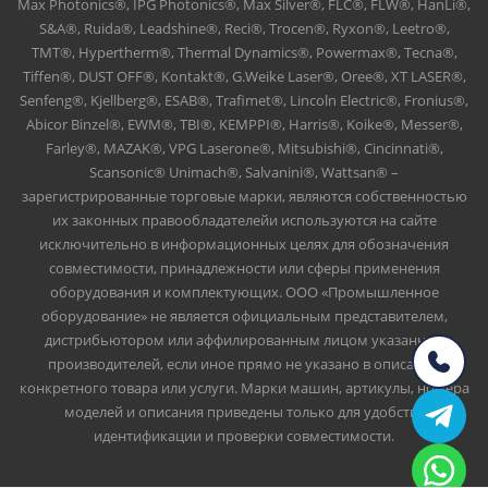
Max Photonics®, IPG Photonics®, Max Silver®, FLC®, FLW®, HanLi®,
S&A®, Ruida®, Leadshine®, Reci®, Trocen®, Ryxon®, Leetro®,
TMT®, Hypertherm®, Thermal Dynamics®, Powermax®, Tecna®,
Tiffen®, DUST OFF®, Kontakt®, G.Weike Laser®, Oree®, XT LASER®,
Senfeng®, Kjellberg®, ESAB®, Trafimet®, Lincoln Electric®, Fronius®,
Abicor Binzel®, EWM®, TBI®, KEMPPI®, Harris®, Koike®, Messer®,
Farley®, MAZAK®, VPG Laserone®, Mitsubishi®, Cincinnati®,
Scansonic® Unimach®, Salvanini®, Wattsan® –
зарегистрированные торговые марки, являются собственностью
их законных правообладателейи используются на сайте
исключительно в информационных целях для обозначения
совместимости, принадлежности или сферы применения
оборудования и комплектующих. ООО «Промышленное
оборудование» не является официальным представителем,
дистрибьютором или аффилированным лицом указанных
производителей, если иное прямо не указано в описании
конкретного товара или услуги. Марки машин, артикулы, номера
моделей и описания приведены только для удобства
идентификации и проверки совместимости.