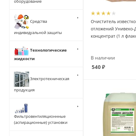
оборудование
Очиститель известк
Средства
отложений Унивеко-
индивидуальной защиты
концентрат (1 л флак
Технологические
В наличии
жидкости
540
₽
Электротехническая
продукция
Фильтровентиляционнные
(аспирационные) установки