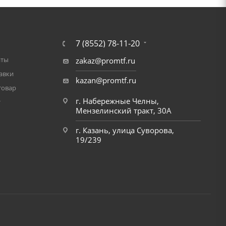
7 (8552) 78-11-20
аты
zakaz@promtf.ru
авки
kazan@promtf.ru
товар
г. Набережные Челны,
т
Мензелинский тракт, 30А
г. Казань, улица Суворова,
19/239