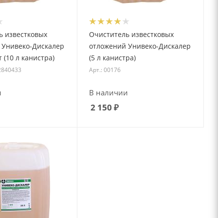
ь известковых
Очиститель известковых
 Унивеко-Дискалер
отложений Унивеко-Дискалер
 (10 л канистра)
(5 л канистра)
2840433
Арт.: 00176
и
В наличии
2 150
₽