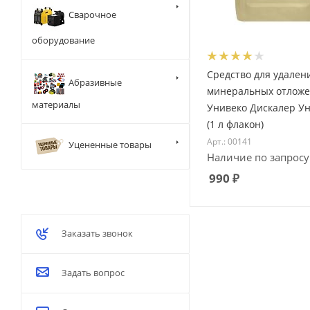
Сварочное
оборудование
Средство для удален
Абразивные
минеральных отлож
материалы
Унивеко Дискалер У
(1 л флакон)
Арт.: 00141
Уцененные товары
Наличие по запросу
990
₽
Заказать звонок
Задать вопрос