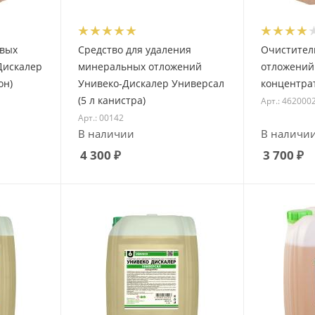
овых
Средство для удаления
Очистител
Дискалер
минеральных отложений
отложений
он)
Унивеко-Дискалер Универсал
концентрат
(5 л канистра)
Арт.: 462000
Арт.: 00142
В наличии
В наличи
4 300
₽
3 700
₽