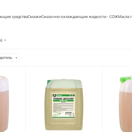
ющие средства
Смазки
Смазочно-охлаждающие жидкости - СОЖ
Масла
е)
дитель