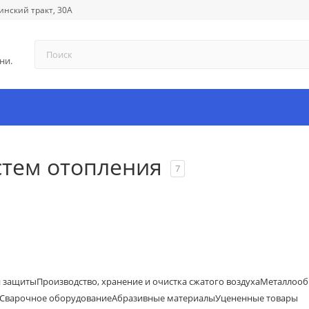
инский тракт, 30А
ни.
стем отопления
7
й защиты
Производство, хранение и очистка сжатого воздуха
Металлооб
Сварочное оборудование
Абразивные материалы
Уцененные товары