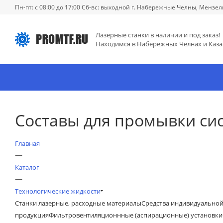
Пн-пт: с 08:00 до 17:00 Сб-вс: выходной г. Набережные Челны, Мензел
Лазерные станки в наличии и под заказ!
Находимся в Набережных Челнах и Каза
Составы для промывки си
Главная
—
Каталог
—
Технологические жидкости
Станки лазерные, расходные материалы
Средства индивидуально
продукция
Фильтровентиляционнные (аспирационные) установки