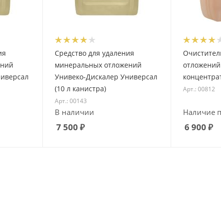
ия
Средство для удаления
Очистител
ений
минеральных отложений
отложений
ниверсал
Унивеко-Дискалер Универсал
концентрат
(10 л канистра)
Арт.: 00812
Арт.: 00143
В наличии
Наличие п
7 500
₽
6 900
₽