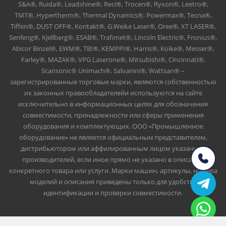
S&A®, Ruida®, Leadshine®, Reci®, Trocen®, Ryxon®, Leetro®,
TMT®, Hypertherm®, Thermal Dynamics®, Powermax®, Tecna®,
Tiffen®, DUST OFF®, Kontakt®, G.Weike Laser®, Oree®, XT LASER®,
Senfeng®, Kjellberg®, ESAB®, Trafimet®, Lincoln Electric®, Fronius®,
Abicor Binzel®, EWM®, TBI®, KEMPPI®, Harris®, Koike®, Messer®,
Farley®, MAZAK®, VPG Laserone®, Mitsubishi®, Cincinnati®,
Scansonic® Unimach®, Salvanini®, Wattsan® –
зарегистрированные торговые марки, являются собственностью
их законных правообладателейи используются на сайте
исключительно в информационных целях для обозначения
совместимости, принадлежности или сферы применения
оборудования и комплектующих. ООО «Промышленное
оборудование» не является официальным представителем,
дистрибьютором или аффилированным лицом указанных
производителей, если иное прямо не указано в описании
конкретного товара или услуги. Марки машин, артикулы, номера
моделей и описания приведены только для удобства
идентификации и проверки совместимости.
ОГРН 1151690112023