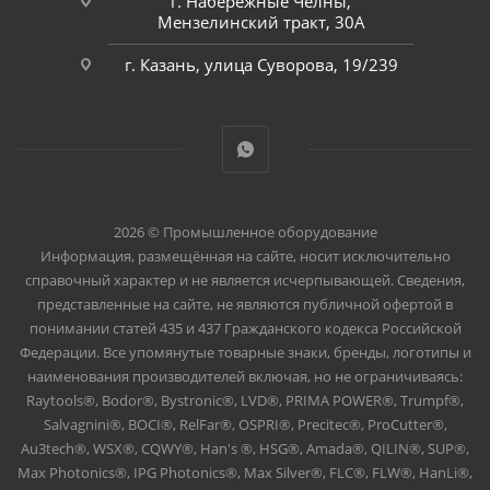
г. Набережные Челны,
Мензелинский тракт, 30А
г. Казань, улица Суворова, 19/239
2026 © Промышленное оборудование
Информация, размещённая на сайте, носит исключительно
справочный характер и не является исчерпывающей. Сведения,
представленные на сайте, не являются публичной офертой в
понимании статей 435 и 437 Гражданского кодекса Российской
Федерации. Все упомянутые товарные знаки, бренды, логотипы и
наименования производителей включая, но не ограничиваясь:
Raytools®, Bodor®, Bystronic®, LVD®, PRIMA POWER®, Trumpf®,
Salvagnini®, BOCI®, RelFar®, OSPRI®, Precitec®, ProCutter®,
Au3tech®, WSX®, CQWY®, Han's ®, HSG®, Amada®, QILIN®, SUP®,
Max Photonics®, IPG Photonics®, Max Silver®, FLC®, FLW®, HanLi®,