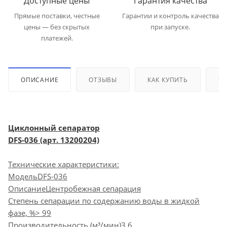
Доступные цены
Гарантия качества
Прямые поставки, честные
Гарантии и контроль качества
цены — без скрытых
при запуске.
платежей.
ОПИСАНИЕ
ОТЗЫВЫ
КАК КУПИТЬ
ОП
Циклонный сепаратор
DFS-036 (арт. 13200204)
Технические характеристики:
МодельDFS-036
ОписаниеЦентробежная сепарация
Степень сепарации по содержанию воды в жидкой
фазе, %> 99
Производительность (м³/мин)3.6