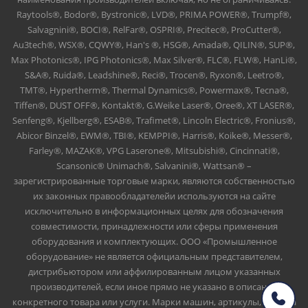
Raytools®, Bodor®, Bystronic®, LVD®, PRIMA POWER®, Trumpf®,
Salvagnini®, BOCI®, RelFar®, OSPRI®, Precitec®, ProCutter®,
Au3tech®, WSX®, CQWY®, Han's ®, HSG®, Amada®, QILIN®, SUP®,
Max Photonics®, IPG Photonics®, Max Silver®, FLC®, FLW®, HanLi®,
S&A®, Ruida®, Leadshine®, Reci®, Trocen®, Ryxon®, Leetro®,
TMT®, Hypertherm®, Thermal Dynamics®, Powermax®, Tecna®,
Tiffen®, DUST OFF®, Kontakt®, G.Weike Laser®, Oree®, XT LASER®,
Senfeng®, Kjellberg®, ESAB®, Trafimet®, Lincoln Electric®, Fronius®,
Abicor Binzel®, EWM®, TBI®, KEMPPI®, Harris®, Koike®, Messer®,
Farley®, MAZAK®, VPG Laserone®, Mitsubishi®, Cincinnati®,
Scansonic® Unimach®, Salvanini®, Wattsan® –
зарегистрированные торговые марки, являются собственностью
их законных правообладателейи используются на сайте
исключительно в информационных целях для обозначения
совместимости, принадлежности или сферы применения
оборудования и комплектующих. ООО «Промышленное
оборудование» не является официальным представителем,
дистрибьютором или аффилированным лицом указанных
производителей, если иное прямо не указано в описании
конкретного товара или услуги. Марки машин, артикулы, номера