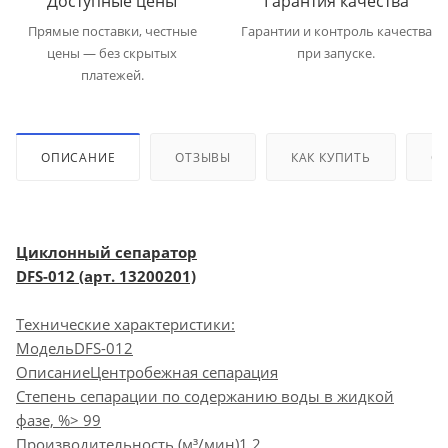
Доступные цены
Гарантия качества
Прямые поставки, честные
Гарантии и контроль качества
цены — без скрытых
при запуске.
платежей.
ОПИСАНИЕ
ОТЗЫВЫ
КАК КУПИТЬ
ОП
Циклонный сепаратор
DFS-012 (арт. 13200201)
Технические характеристики:
МодельDFS-012
ОписаниеЦентробежная сепарация
Степень сепарации по содержанию воды в жидкой
фазе, %> 99
Производительность (м³/мин)1.2