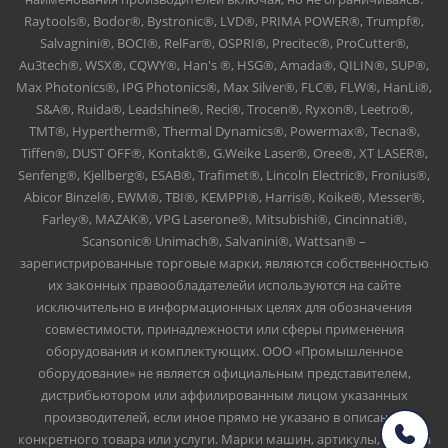
Raytools®, Bodor®, Bystronic®, LVD®, PRIMA POWER®, Trumpf®,
Salvagnini®, BOCI®, RelFar®, OSPRI®, Precitec®, ProCutter®,
Au3tech®, WSX®, CQWY®, Han's ®, HSG®, Amada®, QILIN®, SUP®,
Max Photonics®, IPG Photonics®, Max Silver®, FLC®, FLW®, HanLi®,
S&A®, Ruida®, Leadshine®, Reci®, Trocen®, Ryxon®, Leetro®,
TMT®, Hypertherm®, Thermal Dynamics®, Powermax®, Tecna®,
Tiffen®, DUST OFF®, Kontakt®, G.Weike Laser®, Oree®, XT LASER®,
Senfeng®, Kjellberg®, ESAB®, Trafimet®, Lincoln Electric®, Fronius®,
Abicor Binzel®, EWM®, TBI®, KEMPPI®, Harris®, Koike®, Messer®,
Farley®, MAZAK®, VPG Laserone®, Mitsubishi®, Cincinnati®,
Scansonic® Unimach®, Salvanini®, Wattsan® –
зарегистрированные торговые марки, являются собственностью
их законных правообладателейи используются на сайте
исключительно в информационных целях для обозначения
совместимости, принадлежности или сферы применения
оборудования и комплектующих. ООО «Промышленное
оборудование» не является официальным представителем,
дистрибьютором или аффилированным лицом указанных
производителей, если иное прямо не указано в описании
конкретного товара или услуги. Марки машин, артикулы, номера