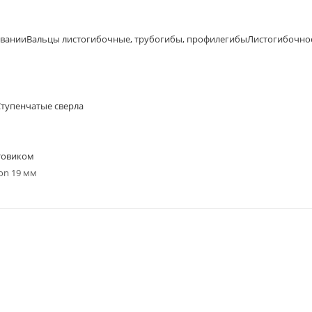
овании
Вальцы листогибочные, трубогибы, профилегибы
Листогибочно
Ступенчатые сверла
товиком
on 19 мм