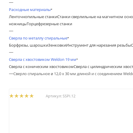
—
Расходные материалы
Ленточнопильные станки
Станки сверлильные на магнитном осн
ножницы
Торцефрезерные станки
—
Сверла по металлу спиральные
Борфрезы, шарошки
Зенковки
Инструмент для нарезания резьбы
—
Сверла с хвостовиком Weldon 19 мм
Сверла с коническим хвостовиком
Сверла с цилиндрическим хвос
—
Сверло спиральное ø 12,0 х 30 мм длиной и с соединением Weld
Артикул:
SSPI.12