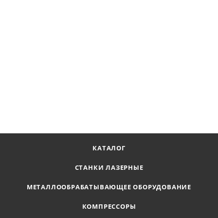
Станок лазерной резки Майхонг ML6020HL 6000 W
Наличие по запросу
7 963 248
₽
В КОРЗИНУ
КАТАЛОГ
СТАНКИ ЛАЗЕРНЫЕ
МЕТАЛЛООБРАБАТЫВАЮЩЕЕ ОБОРУДОВАНИЕ
КОМПРЕССОРЫ