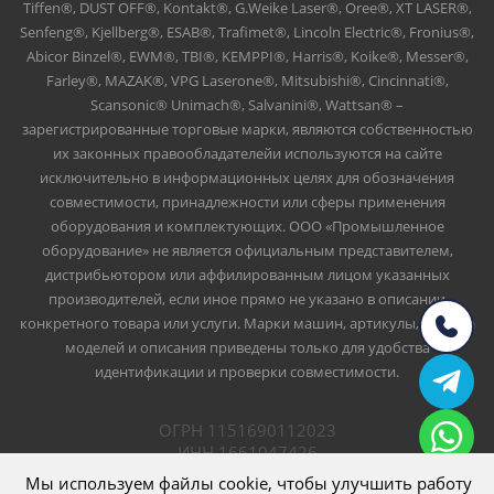
Tiffen®, DUST OFF®, Kontakt®, G.Weike Laser®, Oree®, XT LASER®,
Senfeng®, Kjellberg®, ESAB®, Trafimet®, Lincoln Electric®, Fronius®,
Abicor Binzel®, EWM®, TBI®, KEMPPI®, Harris®, Koike®, Messer®,
Farley®, MAZAK®, VPG Laserone®, Mitsubishi®, Cincinnati®,
Scansonic® Unimach®, Salvanini®, Wattsan® –
зарегистрированные торговые марки, являются собственностью
их законных правообладателейи используются на сайте
исключительно в информационных целях для обозначения
совместимости, принадлежности или сферы применения
оборудования и комплектующих. ООО «Промышленное
оборудование» не является официальным представителем,
дистрибьютором или аффилированным лицом указанных
производителей, если иное прямо не указано в описании
конкретного товара или услуги. Марки машин, артикулы, номера
моделей и описания приведены только для удобства
идентификации и проверки совместимости.
ОГРН 1151690112023
ИНН 1661047426
ООО Промышленное оборудование
Мы используем файлы cookie, чтобы улучшить работу