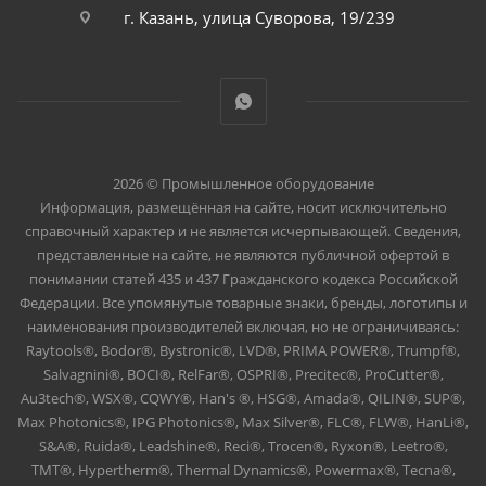
г. Казань, улица Суворова, 19/239
2026 © Промышленное оборудование
Информация, размещённая на сайте, носит исключительно
справочный характер и не является исчерпывающей. Сведения,
представленные на сайте, не являются публичной офертой в
понимании статей 435 и 437 Гражданского кодекса Российской
Федерации. Все упомянутые товарные знаки, бренды, логотипы и
наименования производителей включая, но не ограничиваясь:
Raytools®, Bodor®, Bystronic®, LVD®, PRIMA POWER®, Trumpf®,
Salvagnini®, BOCI®, RelFar®, OSPRI®, Precitec®, ProCutter®,
Au3tech®, WSX®, CQWY®, Han's ®, HSG®, Amada®, QILIN®, SUP®,
Max Photonics®, IPG Photonics®, Max Silver®, FLC®, FLW®, HanLi®,
S&A®, Ruida®, Leadshine®, Reci®, Trocen®, Ryxon®, Leetro®,
TMT®, Hypertherm®, Thermal Dynamics®, Powermax®, Tecna®,