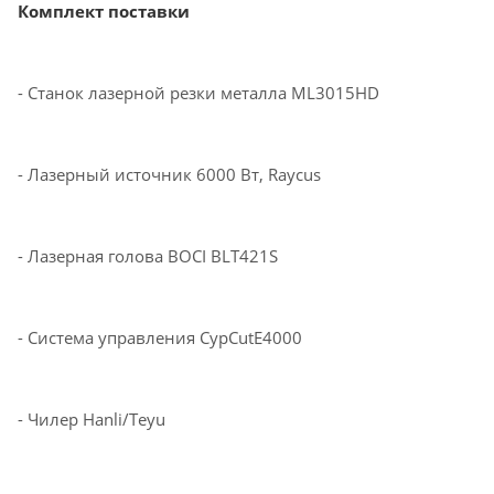
Комплект поставки
- Станок лазерной резки металла
ML3015
HD
- Лазерный источник
6
000 Вт, Raycus
- Лазерная голова
BOCI BLT
421S
- Система управления
CypCutE
4000
- Чилер
Hanli
/Teyu