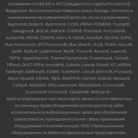
понимании статей 435 и 437 Гражданского кодекса Российской
Федерации. Все упомянутые товарные знаки, бренды, логотипы и
наименования производителей включая, но не ограничиваясь:
Raytools®, Bodor®, Bystronic®, LVD®, PRIMA POWER®, Trumpf®,
Salvagnini®, BOCI®, RelFar®, OSPRI®, Precitec®, ProCutter®,
Au3tech®, WSX®, CQWY®, Han's ®, HSG®, Amada®, QILIN®, SUP®,
Max Photonics®, IPG Photonics®, Max Silver®, FLC®, FLW®, HanLi®,
S&A®, Ruida®, Leadshine®, Reci®, Trocen®, Ryxon®, Leetro®,
TMT®, Hypertherm®, Thermal Dynamics®, Powermax®, Tecna®,
Tiffen®, DUST OFF®, Kontakt®, G.Weike Laser®, Oree®, XT LASER®,
Senfeng®, Kjellberg®, ESAB®, Trafimet®, Lincoln Electric®, Fronius®,
Abicor Binzel®, EWM®, TBI®, KEMPPI®, Harris®, Koike®, Messer®,
Farley®, MAZAK®, VPG Laserone®, Mitsubishi®, Cincinnati®,
Scansonic® Unimach®, Salvanini®, Wattsan® –
зарегистрированные торговые марки, являются собственностью
их законных правообладателейи используются на сайте
исключительно в информационных целях для обозначения
совместимости, принадлежности или сферы применения
оборудования и комплектующих. ООО «Промышленное
оборудование» не является официальным представителем,