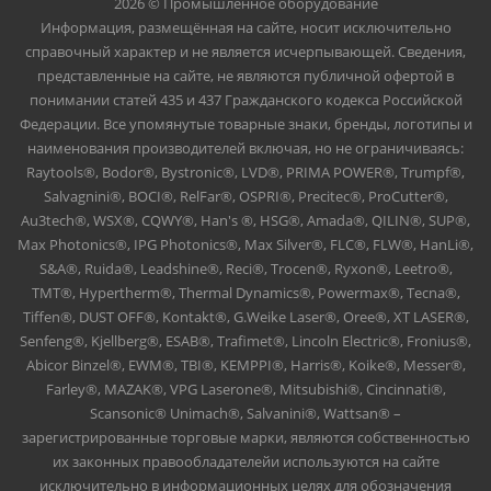
2026 © Промышленное оборудование
Информация, размещённая на сайте, носит исключительно
справочный характер и не является исчерпывающей. Сведения,
представленные на сайте, не являются публичной офертой в
понимании статей 435 и 437 Гражданского кодекса Российской
Федерации. Все упомянутые товарные знаки, бренды, логотипы и
наименования производителей включая, но не ограничиваясь:
Raytools®, Bodor®, Bystronic®, LVD®, PRIMA POWER®, Trumpf®,
Salvagnini®, BOCI®, RelFar®, OSPRI®, Precitec®, ProCutter®,
Au3tech®, WSX®, CQWY®, Han's ®, HSG®, Amada®, QILIN®, SUP®,
Max Photonics®, IPG Photonics®, Max Silver®, FLC®, FLW®, HanLi®,
S&A®, Ruida®, Leadshine®, Reci®, Trocen®, Ryxon®, Leetro®,
TMT®, Hypertherm®, Thermal Dynamics®, Powermax®, Tecna®,
Tiffen®, DUST OFF®, Kontakt®, G.Weike Laser®, Oree®, XT LASER®,
Senfeng®, Kjellberg®, ESAB®, Trafimet®, Lincoln Electric®, Fronius®,
Abicor Binzel®, EWM®, TBI®, KEMPPI®, Harris®, Koike®, Messer®,
Farley®, MAZAK®, VPG Laserone®, Mitsubishi®, Cincinnati®,
Scansonic® Unimach®, Salvanini®, Wattsan® –
зарегистрированные торговые марки, являются собственностью
их законных правообладателейи используются на сайте
исключительно в информационных целях для обозначения