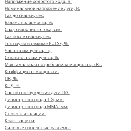
Напряжение холостого хода, В:
5
Номинальное напряжение дуги, В:
2
Газ до сварки, сек:
0
Баланс полярности, %:
2
Спад сварочного тока, сек:
0
Газ после сварки, сек:
0
Ток паузы в режиме PULSE, %:
1
Частота импульса, Гц:
0,
Скважность импульса, %:
1
Максимальная потребляемая мощность, кВт:
7,
Коэффициент мощности:
0,
ПВ, %:
6
КПД, %:
8
Способ возбуждения дуги TIG:
Б
Диаметр электрода TIG, мм:
1,
Диаметр электрода MMA, мм:
1,
Степень изоляции:
B
Класс защиты:
IP
Силовые панельные разъемы:
3