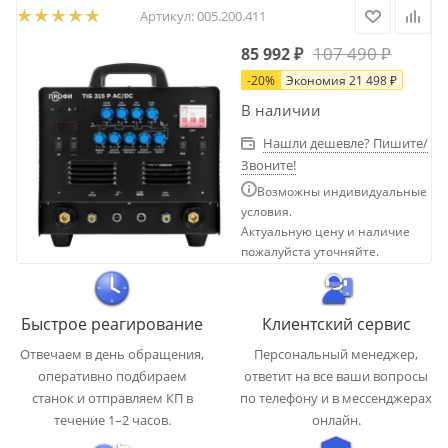
Артикул:
005.200.411
107 490
₽
85 992
₽
-
20
%
Экономия
21 498
₽
В наличии
Нашли дешевле? Пишите/
Звоните!
Возможны индивидуальные
условия.
Актуальную цену и наличие
пожалуйста уточняйте.
Быстрое реагирование
Клиентский сервис
Отвечаем в день обращения,
Персональный менеджер,
оперативно подбираем
ответит на все ваши вопросы
станок и отправляем КП в
по телефону и в мессенджерах
течение 1–2 часов.
онлайн.