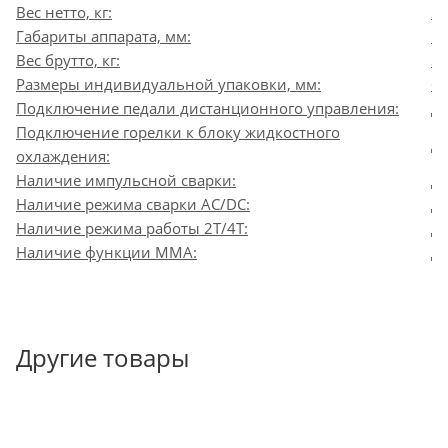
Вес нетто, кг:
29
Габариты аппарата, мм:
5
Вес брутто, кг:
35
Размеры индивидуальной упаковки, мм:
6
Подключение педали дистанционного управления:
Д
Подключение горелки к блоку жидкостного
Д
охлаждения:
Наличие импульсной сварки:
Д
Наличие режима сварки AC/DC:
Д
Наличие режима работы 2T/4T:
Д
Наличие функции MMA:
Д
Другие товары