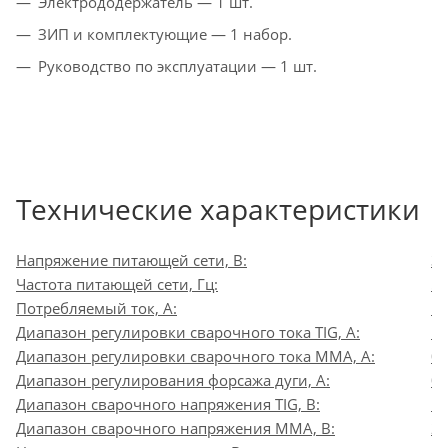
Электрододержатель — 1 шт.
ЗИП и комплектующие — 1 набор.
Руководство по эксплуатации — 1 шт.
Технические характеристики
Напряжение питающей сети, В:
3
Частота питающей сети, Гц:
5
Потребляемый ток, А:
1
Диапазон регулировки сварочного тока TIG, А:
1
Диапазон регулировки сварочного тока MMA, А:
0
Диапазон регулирования форсажа дуги, A:
0
Диапазон сварочного напряжения TIG, В:
10
Диапазон сварочного напряжения ММА, В:
20