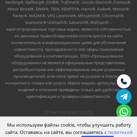
Senfeng®, Kjellberg®, ESAB®, Trafimet®, Lincoln Electric®, Fronius®,
Abicor Binzel®, EWM®, TBI®, KEMPPI®, Harris®, Koike®, Messer®,
Farley®, MAZAK®, VPG Laserone®, Mitsubishi®, Cincinnati®,
Scansonic® Unimach®, Salvanini®, Wattsan® –
зарегистрированные торговые марки, являются собственностью
их законных правообладателейи используются на сайте
исключительно в информационных целях для обозначения
совместимости, принадлежности или сферы применения
оборудования и комплектующих. ООО «Промышленное
оборудование» не является официальным представителем,
дистрибьютором или аффилированным лицом указанных
производителей, если иное прямо не указано в описании
конкретного товара или услуги. Марки машин, артикулы, номера
моделей и описания приведены только для удобства
идентификации и проверки совместимости.
ОГРН 1151690112023
ИНН 1661047426
Мы используем файлы cookie, чтобы улучшить работу
ООО Промышленное оборудование
сайта. Оставаясь на сайте, вы соглашаетесь с
политикой