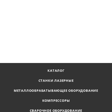
Картридж магистрального фильтра 24С
Наличие по запросу
Цена по запросу
ПОЛУЧИТЬ ПРЕДЛОЖЕНИЕ
КАТАЛОГ
СТАНКИ ЛАЗЕРНЫЕ
МЕТАЛЛООБРАБАТЫВАЮЩЕЕ ОБОРУДОВАНИЕ
КОМПРЕССОРЫ
СВАРОЧНОЕ ОБОРУДОВАНИЕ