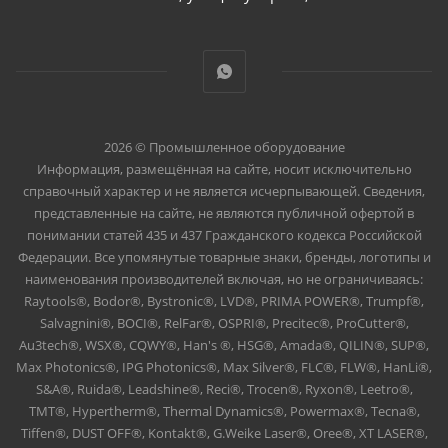
2026 © Промышленное оборудование
Информация, размещённая на сайте, носит исключительно
справочный характер и не является исчерпывающей. Сведения,
представленные на сайте, не являются публичной офертой в
понимании статей 435 и 437 Гражданского кодекса Российской
Федерации. Все упомянутые товарные знаки, бренды, логотипы и
наименования производителей включая, но не ограничиваясь:
Raytools®, Bodor®, Bystronic®, LVD®, PRIMA POWER®, Trumpf®,
Salvagnini®, BOCI®, RelFar®, OSPRI®, Precitec®, ProCutter®,
Au3tech®, WSX®, CQWY®, Han's ®, HSG®, Amada®, QILIN®, SUP®,
Max Photonics®, IPG Photonics®, Max Silver®, FLC®, FLW®, HanLi®,
S&A®, Ruida®, Leadshine®, Reci®, Trocen®, Ryxon®, Leetro®,
TMT®, Hypertherm®, Thermal Dynamics®, Powermax®, Tecna®,
Tiffen®, DUST OFF®, Kontakt®, G.Weike Laser®, Oree®, XT LASER®,