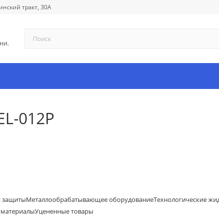
инский тракт, 30А
ни.
EL-012P
й защиты
Металлообрабатывающее оборудование
Технологические жи
 материалы
Уцененные товары