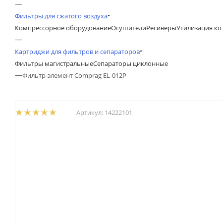
—
Фильтры для сжатого воздуха
Компрессорное оборудование
Осушители
Ресиверы
Утилизация ко
—
Картриджи для фильтров и сепараторов
Фильтры магистральные
Сепараторы циклонные
—
Фильтр-элемент Comprag EL-012P
Артикул:
14222101