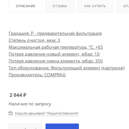
ОПИСАНИЕ
ОТЗЫВЫ
КАК КУПИТЬ
ОП
Градация: P - предварительная фильтрация
Степень очистки, мкм: 3
Максимальная рабочая температура, °С: +65
Потеря давления новый элемент, мбар: 10
Потеря давления смена элемента, мбар: 350
Тип оборудования: Фильтрующий элемент (картридж)
Производитель: COMPRAG
2 044
₽
Наличие по запросу
Нашли дешевле? Пишите/Звоните!