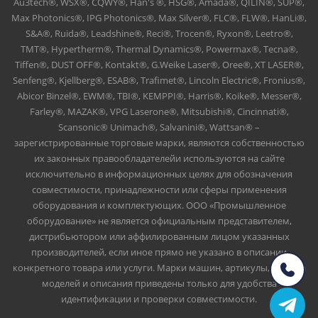
Au3tech®, WSX®, CQWY®, Han's ®, HSG®, Amada®, QILIN®, SUP®,
Max Photonics®, IPG Photonics®, Max Silver®, FLC®, FLW®, HanLi®,
S&A®, Ruida®, Leadshine®, Reci®, Trocen®, Ryxon®, Leetro®,
TMT®, Hypertherm®, Thermal Dynamics®, Powermax®, Tecna®,
Tiffen®, DUST OFF®, Kontakt®, G.Weike Laser®, Oree®, XT LASER®,
Senfeng®, Kjellberg®, ESAB®, Trafimet®, Lincoln Electric®, Fronius®,
Abicor Binzel®, EWM®, TBI®, KEMPPI®, Harris®, Koike®, Messer®,
Farley®, MAZAK®, VPG Laserone®, Mitsubishi®, Cincinnati®,
Scansonic® Unimach®, Salvanini®, Wattsan® –
зарегистрированные торговые марки, являются собственностью
их законных правообладателейи используются на сайте
исключительно в информационных целях для обозначения
совместимости, принадлежности или сферы применения
оборудования и комплектующих. ООО «Промышленное
оборудование» не является официальным представителем,
дистрибьютором или аффилированным лицом указанных
производителей, если иное прямо не указано в описании
конкретного товара или услуги. Марки машин, артикулы, номера
моделей и описания приведены только для удобства
идентификации и проверки совместимости.