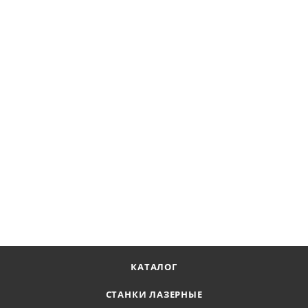
Инвертор сварочный MultiARC-4000 КЕДР
Наличие по запросу
Цена по запросу
ПОЛУЧИТЬ ПРЕДЛОЖЕНИЕ
КАТАЛОГ
СТАНКИ ЛАЗЕРНЫЕ