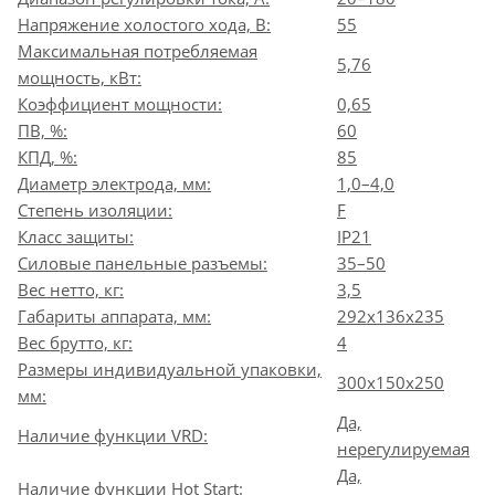
Напряжение холостого хода, В:
55
Максимальная потребляемая
5,76
мощность, кВт:
Коэффициент мощности:
0,65
ПВ, %:
60
КПД, %:
85
Диаметр электрода, мм:
1,0–4,0
Степень изоляции:
F
Класс защиты:
IP21
Силовые панельные разъемы:
35–50
Вес нетто, кг:
3,5
Габариты аппарата, мм:
292х136х235
Вес брутто, кг:
4
Размеры индивидуальной упаковки,
300х150х250
мм:
Да,
Наличие функции VRD:
нерегулируемая
Да,
Наличие функции Hot Start: