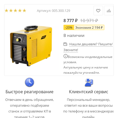
Артикул:
005.300.129
10 971
₽
8 777
₽
-
20
%
Экономия
2 194
₽
В наличии
Нашли дешевле? Пишите/
Звоните!
Возможны индивидуальные
условия.
Актуальную цену и наличие
пожалуйста уточняйте.
Быстрое реагирование
Клиентский сервис
Отвечаем в день обращения,
Персональный менеджер,
оперативно подбираем
ответит на все ваши вопросы
станок и отправляем КП в
по телефону и в мессенджерах
течение 1–2 часов.
онлайн.