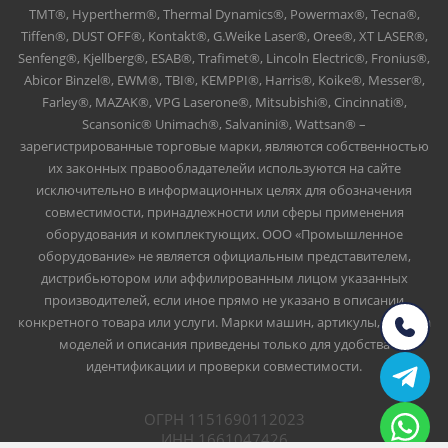
TMT®, Hypertherm®, Thermal Dynamics®, Powermax®, Tecna®,
Tiffen®, DUST OFF®, Kontakt®, G.Weike Laser®, Oree®, XT LASER®,
Senfeng®, Kjellberg®, ESAB®, Trafimet®, Lincoln Electric®, Fronius®,
Abicor Binzel®, EWM®, TBI®, KEMPPI®, Harris®, Koike®, Messer®,
Farley®, MAZAK®, VPG Laserone®, Mitsubishi®, Cincinnati®,
Scansonic® Unimach®, Salvanini®, Wattsan® –
зарегистрированные торговые марки, являются собственностью
их законных правообладателейи используются на сайте
исключительно в информационных целях для обозначения
совместимости, принадлежности или сферы применения
оборудования и комплектующих. ООО «Промышленное
оборудование» не является официальным представителем,
дистрибьютором или аффилированным лицом указанных
производителей, если иное прямо не указано в описании
конкретного товара или услуги. Марки машин, артикулы, номера
моделей и описания приведены только для удобства
идентификации и проверки совместимости.
ОГРН 1151690112023
ИНН 1661047426