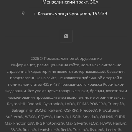
Мензелинский тракт, 30А
г. Казань, улица Суворова, 19/239
2026 © Промышленное оборудование
Информация, размещённая на сайте, носит исключительно
справочный характер и не является исчерпывающей. Сведения,
представленные на сайте, не являются публичной офертой в
понимании статей 435 и 437 Гражданского кодекса Российской
Федерации. Все упомянутые товарные знаки, бренды, логотипы и
наименования производителей включая, но не ограничиваясь:
Raytools®, Bodor®, Bystronic®, LVD®, PRIMA POWER®, Trumpf®,
Salvagnini®, BOCI®, RelFar®, OSPRI®, Precitec®, ProCutter®,
Au3tech®, WSX®, CQWY®, Han's ®, HSG®, Amada®, QILIN®, SUP®,
Max Photonics®, IPG Photonics®, Max Silver®, FLC®, FLW®, HanLi®,
S&A®, Ruida®, Leadshine®, Reci®, Trocen®, Ryxon®, Leetro®,