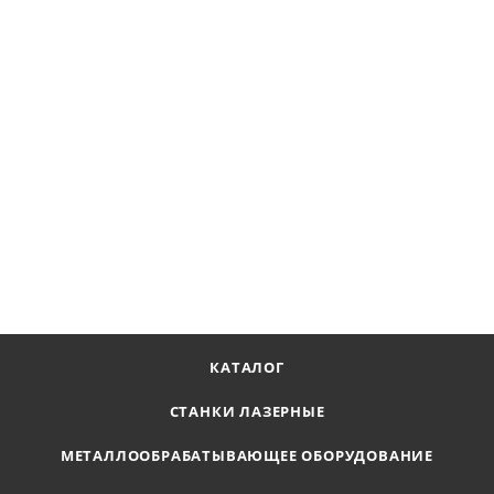
Станок лазерной резки Майхонг ML6020HL 6000 W
Наличие по запросу
8 030 447
₽
В КОРЗИНУ
КАТАЛОГ
СТАНКИ ЛАЗЕРНЫЕ
МЕТАЛЛООБРАБАТЫВАЮЩЕЕ ОБОРУДОВАНИЕ