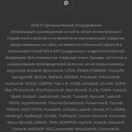
2026 © Промышленное оборудование
Информация, размещённая на сайте, носит исключительно
справочный характер и не является исчерпывающей. Сведения,
представленные на сайте, не являются публичной офертой в
понимании статей 435 и 437 Гражданского кодекса Российской
Федерации. Все упомянутые товарные знаки, бренды, логотипы и
наименования производителей включая, но не ограничиваясь:
Raytools®, Bodor®, Bystronic®, LVD®, PRIMA POWER®, Trumpf®,
Salvagnini®, BOCI®, RelFar®, OSPRI®, Precitec®, ProCutter®,
Au3tech®, WSX®, CQWY®, Han's ®, HSG®, Amada®, QILIN®, SUP®,
Max Photonics®, IPG Photonics®, Max Silver®, FLC®, FLW®, HanLi®,
S&A®, Ruida®, Leadshine®, Reci®, Trocen®, Ryxon®, Leetro®,
TMT®, Hypertherm®, Thermal Dynamics®, Powermax®, Tecna®,
Tiffen®, DUST OFF®, Kontakt®, G.Weike Laser®, Oree®, XT LASER®,
Senfeng®, Kjellberg®, ESAB®, Trafimet®, Lincoln Electric®, Fronius®,
Abicor Binzel®, EWM®, TBI®, KEMPPI®, Harris®, Koike®, Messer®,
Farley®, MAZAK®, VPG Laserone®, Mitsubishi®, Cincinnati®,