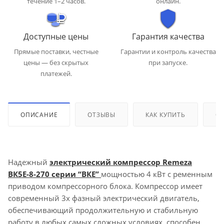
течение 1–2 часов.
онлайн.
Доступные цены
Гарантия качества
Прямые поставки, честные
Гарантии и контроль качества
цены — без скрытых
при запуске.
платежей.
ОПИСАНИЕ
ОТЗЫВЫ
КАК КУПИТЬ
ОП
Надежный
электрический компрессор Remeza
ВК5Е-8-270 серии “ВКЕ”
мощностью 4 кВт с ременным
приводом компрессорного блока. Компрессор имеет
современный 3х фазный электрический двигатель,
обеспечивающий продолжительную и стабильную
работу в любых самых сложных условиях, способен