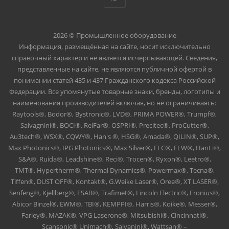
2026 © Промышленное оборудование
Информация, размещённая на сайте, носит исключительно
справочный характер и не является исчерпывающей. Сведения,
представленные на сайте, не являются публичной офертой в
понимании статей 435 и 437 Гражданского кодекса Российской
Федерации. Все упомянутые товарные знаки, бренды, логотипы и
наименования производителей включая, но не ограничиваясь:
Raytools®, Bodor®, Bystronic®, LVD®, PRIMA POWER®, Trumpf®,
Salvagnini®, BOCI®, RelFar®, OSPRI®, Precitec®, ProCutter®,
Au3tech®, WSX®, CQWY®, Han's ®, HSG®, Amada®, QILIN®, SUP®,
Max Photonics®, IPG Photonics®, Max Silver®, FLC®, FLW®, HanLi®,
S&A®, Ruida®, Leadshine®, Reci®, Trocen®, Ryxon®, Leetro®,
TMT®, Hypertherm®, Thermal Dynamics®, Powermax®, Tecna®,
Tiffen®, DUST OFF®, Kontakt®, G.Weike Laser®, Oree®, XT LASER®,
Senfeng®, Kjellberg®, ESAB®, Trafimet®, Lincoln Electric®, Fronius®,
Abicor Binzel®, EWM®, TBI®, KEMPPI®, Harris®, Koike®, Messer®,
Farley®, MAZAK®, VPG Laserone®, Mitsubishi®, Cincinnati®,
Scansonic® Unimach®, Salvanini®, Wattsan® –