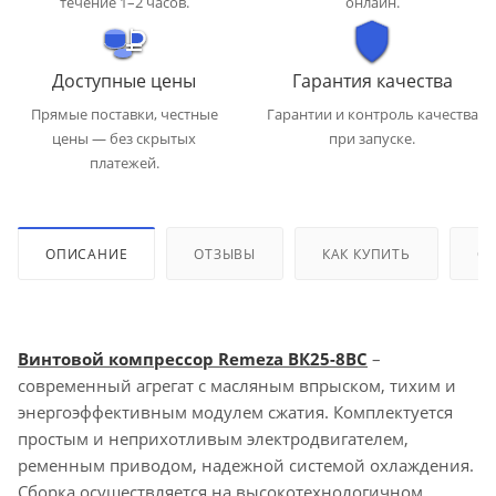
течение 1–2 часов.
онлайн.
Доступные цены
Гарантия качества
Прямые поставки, честные
Гарантии и контроль качества
цены — без скрытых
при запуске.
платежей.
ОПИСАНИЕ
ОТЗЫВЫ
КАК КУПИТЬ
ОП
Винтовой компрессор Remeza ВК25-8ВС
–
современный агрегат с масляным впрыском, тихим и
энергоэффективным модулем сжатия. Комплектуется
простым и неприхотливым электродвигателем,
ременным приводом, надежной системой охлаждения.
Сборка осуществляется на высокотехнологичном