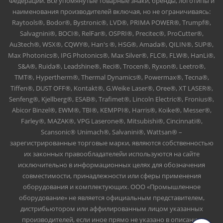
Федерации. Все упомянутые товарные знаки, бренды, логотипы и
наименования производителей включая, но не ограничиваясь:
Raytools®, Bodor®, Bystronic®, LVD®, PRIMA POWER®, Trumpf®,
Salvagnini®, BOCI®, RelFar®, OSPRI®, Precitec®, ProCutter®,
Au3tech®, WSX®, CQWY®, Han's ®, HSG®, Amada®, QILIN®, SUP®,
Max Photonics®, IPG Photonics®, Max Silver®, FLC®, FLW®, HanLi®,
S&A®, Ruida®, Leadshine®, Reci®, Trocen®, Ryxon®, Leetro®,
TMT®, Hypertherm®, Thermal Dynamics®, Powermax®, Tecna®,
Tiffen®, DUST OFF®, Kontakt®, G.Weike Laser®, Oree®, XT LASER®,
Senfeng®, Kjellberg®, ESAB®, Trafimet®, Lincoln Electric®, Fronius®,
Abicor Binzel®, EWM®, TBI®, KEMPPI®, Harris®, Koike®, Messer®,
Farley®, MAZAK®, VPG Laserone®, Mitsubishi®, Cincinnati®,
Scansonic® Unimach®, Salvanini®, Wattsan® –
зарегистрированные торговые марки, являются собственностью
их законных правообладателейи используются на сайте
исключительно в информационных целях для обозначения
совместимости, принадлежности или сферы применения
оборудования и комплектующих. ООО «Промышленное
оборудование» не является официальным представителем,
дистрибьютором или аффилированным лицом указанных
производителей, если иное прямо не указано в описании