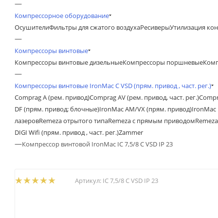
—
Компрессорное оборудование
Осушители
Фильтры для сжатого воздуха
Ресиверы
Утилизация кон
—
Компрессоры винтовые
Компрессоры винтовые дизельные
Компрессоры поршневые
Комп
—
Компрессоры винтовые IronMac C VSD (прям. привод , част. рег.)
Comprag A (рем. привод)
Comprag AV (рем. привод, част. рег.)
Compr
DF (прям. привод; блочные)
IronMac AM/VX (прям. привод)
IronMac 
лазеров
Remeza отрытого типа
Remeza с прямым приводом
Remeza
DIGI Wifi (прям. привод , част. рег.)
Zammer
—
Компрессор винтовой IronMac IC 7,5/8 C VSD IP 23
Артикул:
IC 7,5/8 C VSD IP 23