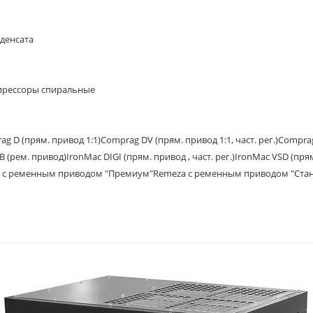
денсата
рессоры спиральные
ag D (прям. привод 1:1)
Comprag DV (прям. привод 1:1, част. рег.)
Comprag
B (рем. привод)
IronMac DIGI (прям. привод , част. рег.)
IronMac VSD (прям.
 с ременным приводом "Премиум"
Remeza с ременным приводом "Стан