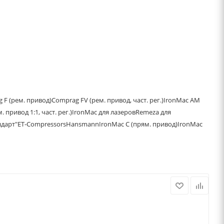
 F (рем. привод)
Comprag FV (рем. привод, част. рег.)
IronMac AM
 привод 1:1, част. рег.)
IronMac для лазеров
Remeza для
дарт"
ET-Compressors
Hansmann
IronMac C (прям. привод)
IronMac