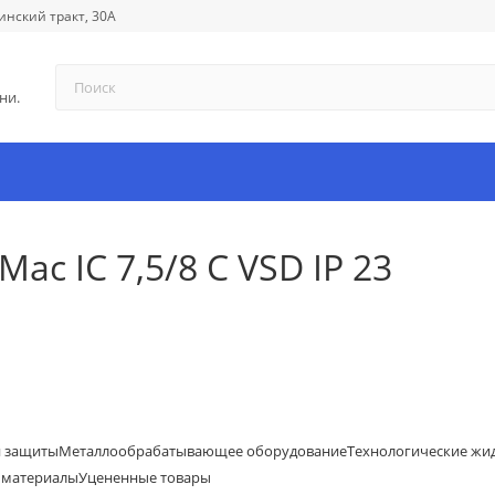
инский тракт, 30А
ни.
ac IC 7,5/8 C VSD IP 23
й защиты
Металлообрабатывающее оборудование
Технологические жи
 материалы
Уцененные товары