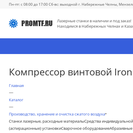
Пн-пт: с 08:00 до 17:00 Сб-вс: выходной г. Набережные Челны, Мензел
Лазерные станки в наличии и под заказ!
Находимся в Набережных Челнах и Каза
Компрессор винтовой IronM
Главная
—
Каталог
—
Производство, хранение и очистка сжатого воздуха
Станки лазерные, расходные материалы
Средства индивидуально
(аспирационные) установки
Сварочное оборудование
Абразивные