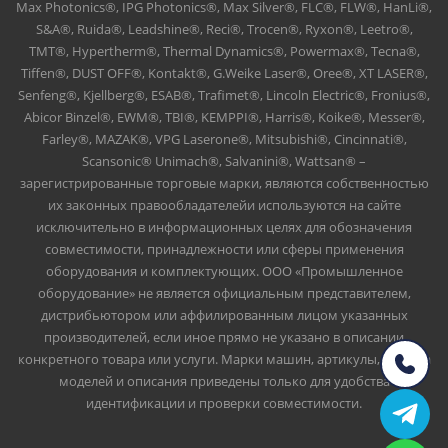
Max Photonics®, IPG Photonics®, Max Silver®, FLC®, FLW®, HanLi®,
S&A®, Ruida®, Leadshine®, Reci®, Trocen®, Ryxon®, Leetro®,
TMT®, Hypertherm®, Thermal Dynamics®, Powermax®, Tecna®,
Tiffen®, DUST OFF®, Kontakt®, G.Weike Laser®, Oree®, XT LASER®,
Senfeng®, Kjellberg®, ESAB®, Trafimet®, Lincoln Electric®, Fronius®,
Abicor Binzel®, EWM®, TBI®, KEMPPI®, Harris®, Koike®, Messer®,
Farley®, MAZAK®, VPG Laserone®, Mitsubishi®, Cincinnati®,
Scansonic® Unimach®, Salvanini®, Wattsan® –
зарегистрированные торговые марки, являются собственностью
их законных правообладателейи используются на сайте
исключительно в информационных целях для обозначения
совместимости, принадлежности или сферы применения
оборудования и комплектующих. ООО «Промышленное
оборудование» не является официальным представителем,
дистрибьютором или аффилированным лицом указанных
производителей, если иное прямо не указано в описании
конкретного товара или услуги. Марки машин, артикулы, номера
моделей и описания приведены только для удобства
идентификации и проверки совместимости.