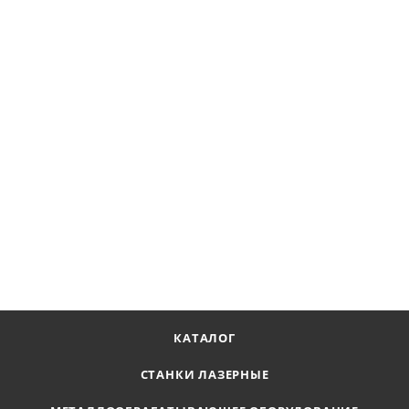
Компрессор винтовой IronMac IC 7,5/8 B DF 500L
Наличие по запросу
329 701
₽
В КОРЗИНУ
КАТАЛОГ
СТАНКИ ЛАЗЕРНЫЕ