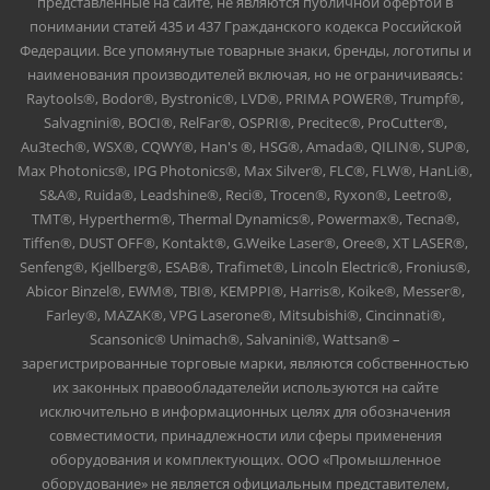
представленные на сайте, не являются публичной офертой в
понимании статей 435 и 437 Гражданского кодекса Российской
Федерации. Все упомянутые товарные знаки, бренды, логотипы и
наименования производителей включая, но не ограничиваясь:
Raytools®, Bodor®, Bystronic®, LVD®, PRIMA POWER®, Trumpf®,
Salvagnini®, BOCI®, RelFar®, OSPRI®, Precitec®, ProCutter®,
Au3tech®, WSX®, CQWY®, Han's ®, HSG®, Amada®, QILIN®, SUP®,
Max Photonics®, IPG Photonics®, Max Silver®, FLC®, FLW®, HanLi®,
S&A®, Ruida®, Leadshine®, Reci®, Trocen®, Ryxon®, Leetro®,
TMT®, Hypertherm®, Thermal Dynamics®, Powermax®, Tecna®,
Tiffen®, DUST OFF®, Kontakt®, G.Weike Laser®, Oree®, XT LASER®,
Senfeng®, Kjellberg®, ESAB®, Trafimet®, Lincoln Electric®, Fronius®,
Abicor Binzel®, EWM®, TBI®, KEMPPI®, Harris®, Koike®, Messer®,
Farley®, MAZAK®, VPG Laserone®, Mitsubishi®, Cincinnati®,
Scansonic® Unimach®, Salvanini®, Wattsan® –
зарегистрированные торговые марки, являются собственностью
их законных правообладателейи используются на сайте
исключительно в информационных целях для обозначения
совместимости, принадлежности или сферы применения
оборудования и комплектующих. ООО «Промышленное
оборудование» не является официальным представителем,