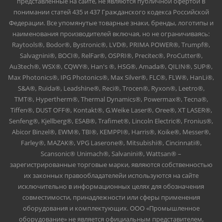
представленные на сайте, не являются публичной офертой в
понимании статей 435 и 437 Гражданского кодекса Российской
Федерации. Все упомянутые товарные знаки, бренды, логотипы и
наименования производителей включая, но не ограничиваясь:
Raytools®, Bodor®, Bystronic®, LVD®, PRIMA POWER®, Trumpf®,
Salvagnini®, BOCI®, RelFar®, OSPRI®, Precitec®, ProCutter®,
Au3tech®, WSX®, CQWY®, Han's ®, HSG®, Amada®, QILIN®, SUP®,
Max Photonics®, IPG Photonics®, Max Silver®, FLC®, FLW®, HanLi®,
S&A®, Ruida®, Leadshine®, Reci®, Trocen®, Ryxon®, Leetro®,
TMT®, Hypertherm®, Thermal Dynamics®, Powermax®, Tecna®,
Tiffen®, DUST OFF®, Kontakt®, G.Weike Laser®, Oree®, XT LASER®,
Senfeng®, Kjellberg®, ESAB®, Trafimet®, Lincoln Electric®, Fronius®,
Abicor Binzel®, EWM®, TBI®, KEMPPI®, Harris®, Koike®, Messer®,
Farley®, MAZAK®, VPG Laserone®, Mitsubishi®, Cincinnati®,
Scansonic® Unimach®, Salvanini®, Wattsan® –
зарегистрированные торговые марки, являются собственностью
их законных правообладателейи используются на сайте
исключительно в информационных целях для обозначения
совместимости, принадлежности или сферы применения
оборудования и комплектующих. ООО «Промышленное
оборудование» не является официальным представителем,