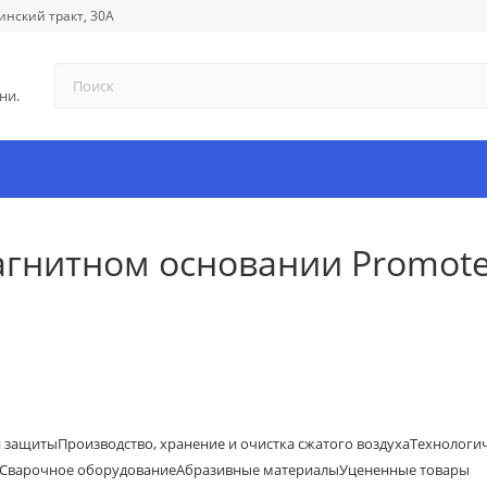
инский тракт, 30А
ни.
агнитном основании Promote
й защиты
Производство, хранение и очистка сжатого воздуха
Технологи
Сварочное оборудование
Абразивные материалы
Уцененные товары