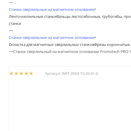
—
Станки сверлильные на магнитном основании
Ленточнопильные станки
Вальцы листогибочные, трубогибы, пр
станки
—
Станки сверлильные на магнитном основании
Оснастка для магнитных сверлильных станков
Фрезы корончатые, 
—
Станок сверлильный на магнитном основании Promotech PRO-
Артикул:
WRT-0563-10-20-01-0