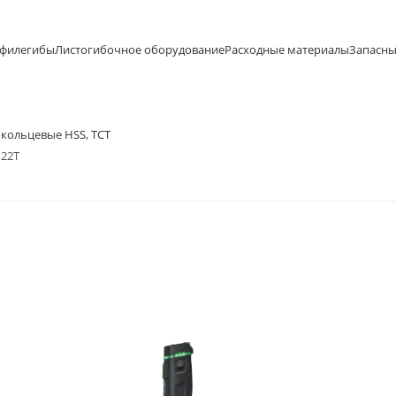
офилегибы
Листогибочное оборудование
Расходные материалы
Запасны
кольцевые HSS, TCT
122T