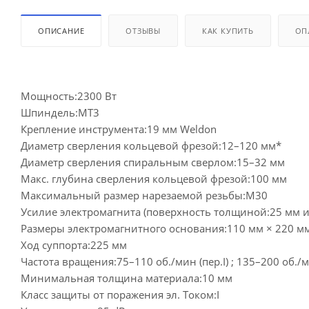
ОПИСАНИЕ
ОТЗЫВЫ
КАК КУПИТЬ
ОП
Мощность:2300 Вт
Шпиндель:MT3
Крепление инструмента:19 мм Weldon
Диаметр сверления кольцевой фрезой:12–120 мм*
Диаметр сверления спиральным сверлом:15–32 мм
Макс. глубина сверления кольцевой фрезой:100 мм
Максимальный размер нарезаемой резьбы:M30
Усилие электромагнита (поверхность толщиной:25 мм и 
Размеры электромагнитного основания:110 мм × 220 мм
Ход суппорта:225 мм
Частота вращения:75–110 об./мин (пер.I) ; 135–200 об./мин 
Минимальная толщина материала:10 мм
Класс защиты от поражения эл. Током:I