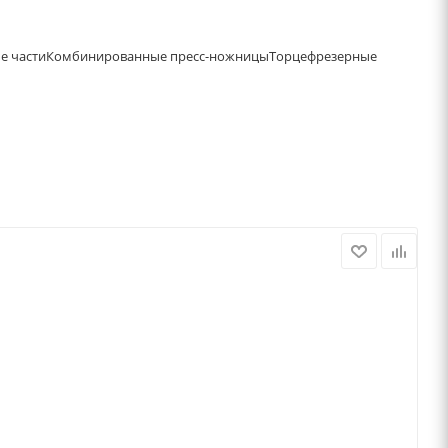
е части
Комбинированные пресс-ножницы
Торцефрезерные