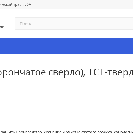
инский тракт, 30А
ни.
орончатое сверло), ТСТ-твер
й защиты
Производство, хранение и очистка сжатого воздуха
Технологи