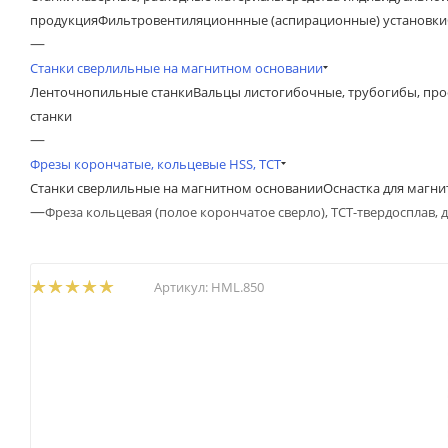
продукция
Фильтровентиляционнные (аспирационные) установки
—
Станки сверлильные на магнитном основании
Ленточнопильные станки
Вальцы листогибочные, трубогибы, пр
станки
—
Фрезы корончатые, кольцевые HSS, TCT
Станки сверлильные на магнитном основании
Оснастка для магн
—
Фреза кольцевая (полое корончатое сверло), ТСТ-твердосплав, 
Артикул:
HML.850