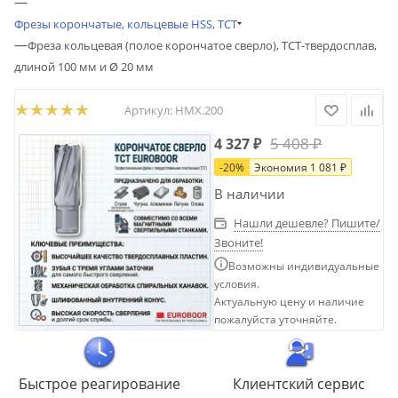
—
Фрезы корончатые, кольцевые HSS, TCT
—
Фреза кольцевая (полое корончатое сверло), ТСТ-твердосплав,
длиной 100 мм и Ø 20 мм
Артикул:
HMX.200
5 408
₽
4 327
₽
-
20
%
Экономия
1 081
₽
В наличии
Нашли дешевле? Пишите/
Звоните!
Возможны индивидуальные
условия.
Актуальную цену и наличие
пожалуйста уточняйте.
Быстрое реагирование
Клиентский сервис