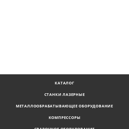
Сверло корончатое Ø60х55 мм, LENZ, арт. LZHM-060 F
Наличие по запросу
12 523
₽
В КОРЗИНУ
КАТАЛОГ
СТАНКИ ЛАЗЕРНЫЕ
МЕТАЛЛООБРАБАТЫВАЮЩЕЕ ОБОРУДОВАНИЕ
КОМПРЕССОРЫ