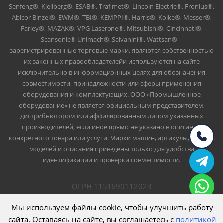
Senfeng®, Kjellberg®, ESAB®, Trafimet®, Lincoln Electric®, Fronius®,
Abicor Binzel®, EWM®, TBI®, KEMPPI®, Harris®, Koike®, Messer®,
Farley®, MAZAK®, VPG Laserone®, Mitsubishi®, Cincinnati®,
Scansonic® Unimach®, Salvanini®, Wattsan® –
зарегистрированные торговые марки, являются собственностью
их законных правообладателейи используются на сайте
исключительно в информационных целях для обозначения
совместимости, принадлежности или сферы применения
оборудования и комплектующих. ООО «Промышленное
оборудование» не является официальным представителем,
дистрибьютором или аффилированным лицом указанных
производителей, если иное прямо не указано в описании
конкретного товара или услуги. Марки машин, артикулы, номера
моделей и описания приведены только для удобства
идентификации и проверки совместимости.
ОГРН 1151690112023
ИНН 1661047426
ООО Промышленное оборудование
Мы используем файлы cookie, чтобы улучшить работу
сайта. Оставаясь на сайте, вы соглашаетесь с
политикой