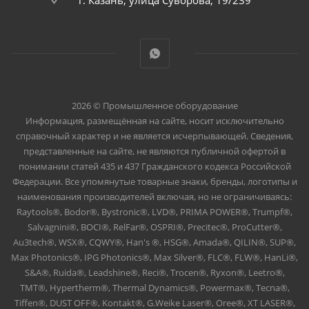
г. Казань, улица Суворова, 19/239
2026 © Промышленное оборудование
Информация, размещённая на сайте, носит исключительно
справочный характер и не является исчерпывающей. Сведения,
представленные на сайте, не являются публичной офертой в
понимании статей 435 и 437 Гражданского кодекса Российской
Федерации. Все упомянутые товарные знаки, бренды, логотипы и
наименования производителей включая, но не ограничиваясь:
Raytools®, Bodor®, Bystronic®, LVD®, PRIMA POWER®, Trumpf®,
Salvagnini®, BOCI®, RelFar®, OSPRI®, Precitec®, ProCutter®,
Au3tech®, WSX®, CQWY®, Han's ®, HSG®, Amada®, QILIN®, SUP®,
Max Photonics®, IPG Photonics®, Max Silver®, FLC®, FLW®, HanLi®,
S&A®, Ruida®, Leadshine®, Reci®, Trocen®, Ryxon®, Leetro®,
TMT®, Hypertherm®, Thermal Dynamics®, Powermax®, Tecna®,
Tiffen®, DUST OFF®, Kontakt®, G.Weike Laser®, Oree®, XT LASER®,