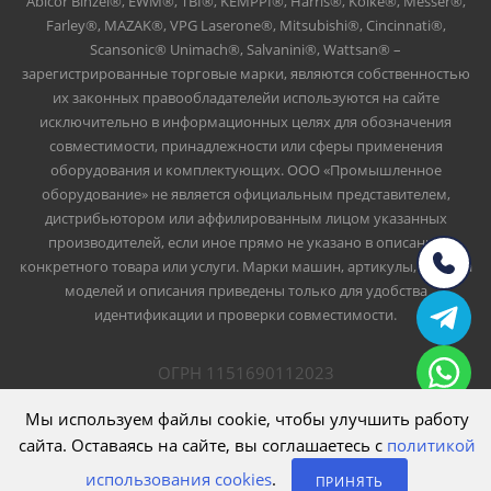
Abicor Binzel®, EWM®, TBI®, KEMPPI®, Harris®, Koike®, Messer®,
Farley®, MAZAK®, VPG Laserone®, Mitsubishi®, Cincinnati®,
Scansonic® Unimach®, Salvanini®, Wattsan® –
зарегистрированные торговые марки, являются собственностью
их законных правообладателейи используются на сайте
исключительно в информационных целях для обозначения
совместимости, принадлежности или сферы применения
оборудования и комплектующих. ООО «Промышленное
оборудование» не является официальным представителем,
дистрибьютором или аффилированным лицом указанных
производителей, если иное прямо не указано в описании
конкретного товара или услуги. Марки машин, артикулы, номера
моделей и описания приведены только для удобства
идентификации и проверки совместимости.
ОГРН 1151690112023
ИНН 1661047426
ООО Промышленное оборудование
Мы используем файлы cookie, чтобы улучшить работу
сайта. Оставаясь на сайте, вы соглашаетесь с
политикой
использования cookies
.
ПРИНЯТЬ