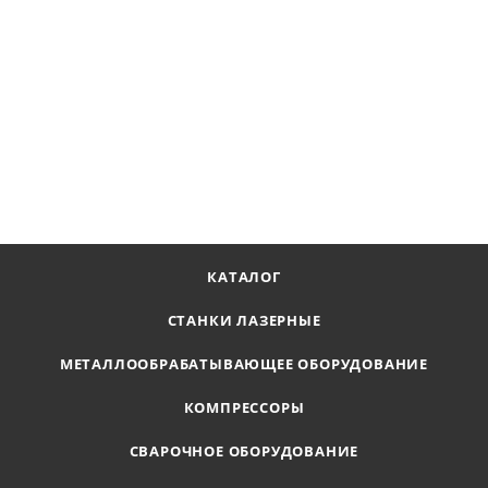
Сверло корончатое Ø60х55 мм, LENZ, арт. LZHM-060 F
Наличие по запросу
12 523
₽
В КОРЗИНУ
КАТАЛОГ
СТАНКИ ЛАЗЕРНЫЕ
МЕТАЛЛООБРАБАТЫВАЮЩЕЕ ОБОРУДОВАНИЕ
КОМПРЕССОРЫ
СВАРОЧНОЕ ОБОРУДОВАНИЕ