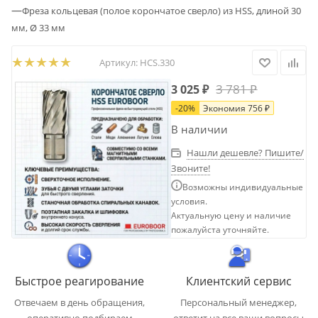
—
Фреза кольцевая (полое корончатое сверло) из HSS, длиной 30
мм, Ø 33 мм
Артикул:
HCS.330
3 781
₽
3 025
₽
-
20
%
Экономия
756
₽
В наличии
Нашли дешевле? Пишите/
Звоните!
Возможны индивидуальные
условия.
Актуальную цену и наличие
пожалуйста уточняйте.
Быстрое реагирование
Клиентский сервис
Отвечаем в день обращения,
Персональный менеджер,