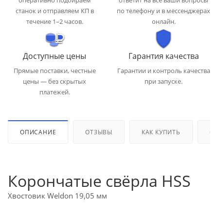
оперативно подбираем
ответит на все ваши вопросы
станок и отправляем КП в
по телефону и в мессенджерах
течение 1–2 часов.
онлайн.
Доступные цены
Гарантия качества
Прямые поставки, честные
Гарантии и контроль качества
цены — без скрытых
при запуске.
платежей.
ОПИСАНИЕ
ОТЗЫВЫ
КАК КУПИТЬ
ОП
Корончатые свёрла HSS
Хвостовик Weldon 19,05 мм