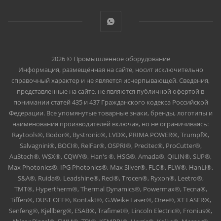
2026 © Промышленное оборудование
Информация, размещённая на сайте, носит исключительно
справочный характер и не является исчерпывающей. Сведения,
представленные на сайте, не являются публичной офертой в
понимании статей 435 и 437 Гражданского кодекса Российской
Федерации. Все упомянутые товарные знаки, бренды, логотипы и
наименования производителей включая, но не ограничиваясь:
Raytools®, Bodor®, Bystronic®, LVD®, PRIMA POWER®, Trumpf®,
Salvagnini®, BOCI®, RelFar®, OSPRI®, Precitec®, ProCutter®,
Au3tech®, WSX®, CQWY®, Han's ®, HSG®, Amada®, QILIN®, SUP®,
Max Photonics®, IPG Photonics®, Max Silver®, FLC®, FLW®, HanLi®,
S&A®, Ruida®, Leadshine®, Reci®, Trocen®, Ryxon®, Leetro®,
TMT®, Hypertherm®, Thermal Dynamics®, Powermax®, Tecna®,
Tiffen®, DUST OFF®, Kontakt®, G.Weike Laser®, Oree®, XT LASER®,
Senfeng®, Kjellberg®, ESAB®, Trafimet®, Lincoln Electric®, Fronius®,