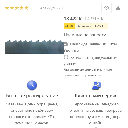
Артикул:
8250
14 913
₽
13 422
₽
-
10
%
Экономия
1 491
₽
Наличие по запросу
Нашли дешевле? Пишите/
Звоните!
Возможны индивидуальные
условия.
Актуальную цену и наличие
пожалуйста уточняйте.
Быстрое реагирование
Клиентский сервис
Отвечаем в день обращения,
Персональный менеджер,
оперативно подбираем
ответит на все ваши вопросы
станок и отправляем КП в
по телефону и в мессенджерах
течение 1–2 часов.
онлайн.