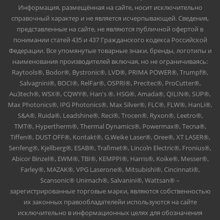
Информация, размещённая на сайте, носит исключительно
справочный характер и не является исчерпывающей. Сведения,
представленные на сайте, не являются публичной офертой в
понимании статей 435 и 437 Гражданского кодекса Российской
Федерации. Все упомянутые товарные знаки, бренды, логотипы и
наименования производителей включая, но не ограничиваясь:
Raytools®, Bodor®, Bystronic®, LVD®, PRIMA POWER®, Trumpf®,
Salvagnini®, BOCI®, RelFar®, OSPRI®, Precitec®, ProCutter®,
Au3tech®, WSX®, CQWY®, Han's ®, HSG®, Amada®, QILIN®, SUP®,
Max Photonics®, IPG Photonics®, Max Silver®, FLC®, FLW®, HanLi®,
S&A®, Ruida®, Leadshine®, Reci®, Trocen®, Ryxon®, Leetro®,
TMT®, Hypertherm®, Thermal Dynamics®, Powermax®, Tecna®,
Tiffen®, DUST OFF®, Kontakt®, G.Weike Laser®, Oree®, XT LASER®,
Senfeng®, Kjellberg®, ESAB®, Trafimet®, Lincoln Electric®, Fronius®,
Abicor Binzel®, EWM®, TBI®, KEMPPI®, Harris®, Koike®, Messer®,
Farley®, MAZAK®, VPG Laserone®, Mitsubishi®, Cincinnati®,
Scansonic® Unimach®, Salvanini®, Wattsan® –
зарегистрированные торговые марки, являются собственностью
их законных правообладателейи используются на сайте
исключительно в информационных целях для обозначения