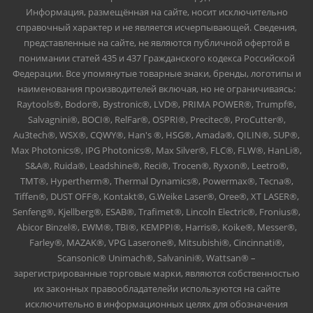
Информация, размещённая на сайте, носит исключительно
справочный характер и не является исчерпывающей. Сведения,
представленные на сайте, не являются публичной офертой в
понимании статей 435 и 437 Гражданского кодекса Российской
Федерации. Все упомянутые товарные знаки, бренды, логотипы и
наименования производителей включая, но не ограничиваясь:
Raytools®, Bodor®, Bystronic®, LVD®, PRIMA POWER®, Trumpf®,
Salvagnini®, BOCI®, RelFar®, OSPRI®, Precitec®, ProCutter®,
Au3tech®, WSX®, CQWY®, Han's ®, HSG®, Amada®, QILIN®, SUP®,
Max Photonics®, IPG Photonics®, Max Silver®, FLC®, FLW®, HanLi®,
S&A®, Ruida®, Leadshine®, Reci®, Trocen®, Ryxon®, Leetro®,
TMT®, Hypertherm®, Thermal Dynamics®, Powermax®, Tecna®,
Tiffen®, DUST OFF®, Kontakt®, G.Weike Laser®, Oree®, XT LASER®,
Senfeng®, Kjellberg®, ESAB®, Trafimet®, Lincoln Electric®, Fronius®,
Abicor Binzel®, EWM®, TBI®, KEMPPI®, Harris®, Koike®, Messer®,
Farley®, MAZAK®, VPG Laserone®, Mitsubishi®, Cincinnati®,
Scansonic® Unimach®, Salvanini®, Wattsan® –
зарегистрированные торговые марки, являются собственностью
их законных правообладателейи используются на сайте
исключительно в информационных целях для обозначения