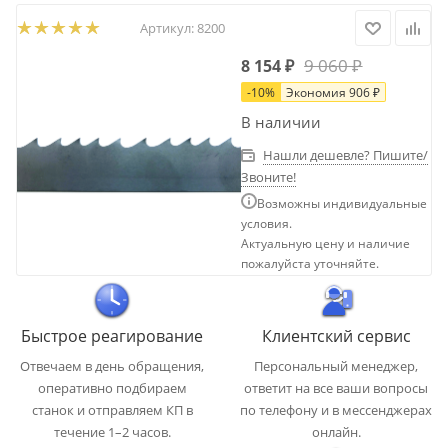
Артикул:
8200
9 060
₽
8 154
₽
-
10
%
Экономия
906
₽
В наличии
Нашли дешевле? Пишите/
Звоните!
Возможны индивидуальные
условия.
Актуальную цену и наличие
пожалуйста уточняйте.
Быстрое реагирование
Клиентский сервис
Отвечаем в день обращения,
Персональный менеджер,
оперативно подбираем
ответит на все ваши вопросы
станок и отправляем КП в
по телефону и в мессенджерах
течение 1–2 часов.
онлайн.