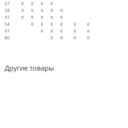
27
К
К
К
К
34
К
К
К
К
К
41
К
К
К
К
К
54
К
К
К
К
К
К
67
К
К
К
К
К
80
К
К
К
К
Другие товары