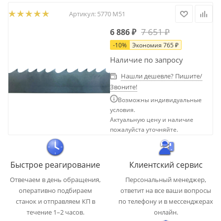
Артикул:
5770 М51
7 651
₽
6 886
₽
-
10
%
Экономия
765
₽
Наличие по запросу
Нашли дешевле? Пишите/
Звоните!
Возможны индивидуальные
условия.
Актуальную цену и наличие
пожалуйста уточняйте.
Быстрое реагирование
Клиентский сервис
Отвечаем в день обращения,
Персональный менеджер,
оперативно подбираем
ответит на все ваши вопросы
станок и отправляем КП в
по телефону и в мессенджерах
течение 1–2 часов.
онлайн.