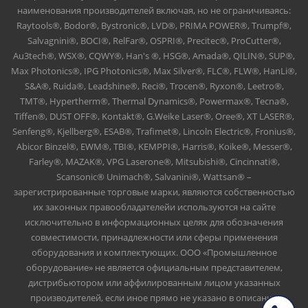
наименования производителей включая, но не ограничиваясь:
Raytools®, Bodor®, Bystronic®, LVD®, PRIMA POWER®, Trumpf®,
Salvagnini®, BOCI®, RelFar®, OSPRI®, Precitec®, ProCutter®,
Au3tech®, WSX®, CQWY®, Han's ®, HSG®, Amada®, QILIN®, SUP®,
Max Photonics®, IPG Photonics®, Max Silver®, FLC®, FLW®, HanLi®,
S&A®, Ruida®, Leadshine®, Reci®, Trocen®, Ryxon®, Leetro®,
TMT®, Hypertherm®, Thermal Dynamics®, Powermax®, Tecna®,
Tiffen®, DUST OFF®, Kontakt®, G.Weike Laser®, Oree®, XT LASER®,
Senfeng®, Kjellberg®, ESAB®, Trafimet®, Lincoln Electric®, Fronius®,
Abicor Binzel®, EWM®, TBI®, KEMPPI®, Harris®, Koike®, Messer®,
Farley®, MAZAK®, VPG Laserone®, Mitsubishi®, Cincinnati®,
Scansonic® Unimach®, Salvanini®, Wattsan® –
зарегистрированные торговые марки, являются собственностью
их законных правообладателейи используются на сайте
исключительно в информационных целях для обозначения
совместимости, принадлежности или сферы применения
оборудования и комплектующих. ООО «Промышленное
оборудование» не является официальным представителем,
дистрибьютором или аффилированным лицом указанных
производителей, если иное прямо не указано в описании