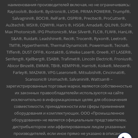
наименования производителей включая, но не ограничиваясь:
Raytools®, Bodor®, Bystronic®, LVD®, PRIMA POWER®, Trumpf®,
Salvagnini®, BOCI®, RelFar®, OSPRI®, Precitec®, ProCutter®,
Au3tech®, WSX®, CQWY®, Han's ®, HSG®, Amada®, QILIN®, SUP®,
Max Photonics®, IPG Photonics®, Max Silver®, FLC®, FLW®, HanLi®,
S&A®, Ruida®, Leadshine®, Reci®, Trocen®, Ryxon®, Leetro®,
TMT®, Hypertherm®, Thermal Dynamics®, Powermax®, Tecna®,
Tiffen®, DUST OFF®, Kontakt®, G.Weike Laser®, Oree®, XT LASER®,
Senfeng®, Kjellberg®, ESAB®, Trafimet®, Lincoln Electric®, Fronius®,
Abicor Binzel®, EWM®, TBI®, KEMPPI®, Harris®, Koike®, Messer®,
Farley®, MAZAK®, VPG Laserone®, Mitsubishi®, Cincinnati®,
Scansonic® Unimach®, Salvanini®, Wattsan® –
зарегистрированные торговые марки, являются собственностью
их законных правообладателейи используются на сайте
исключительно в информационных целях для обозначения
совместимости, принадлежности или сферы применения
оборудования и комплектующих. ООО «Промышленное
оборудование» не является официальным представителем,
дистрибьютором или аффилированным лицом указанных
производителей, если иное прямо не указано в описании