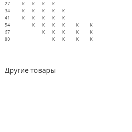
27
К
К
К
К
34
К
К
К
К
К
41
К
К
К
К
К
54
К
К
К
К
К
К
67
К
К
К
К
К
80
К
К
К
К
Другие товары