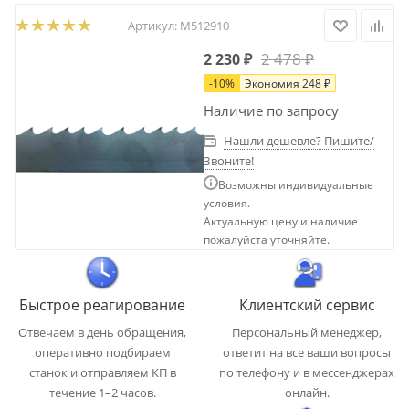
Артикул:
М512910
2 478
₽
2 230
₽
-
10
%
Экономия
248
₽
Наличие по запросу
Нашли дешевле? Пишите/
Звоните!
Возможны индивидуальные
условия.
Актуальную цену и наличие
пожалуйста уточняйте.
Быстрое реагирование
Клиентский сервис
Отвечаем в день обращения,
Персональный менеджер,
оперативно подбираем
ответит на все ваши вопросы
станок и отправляем КП в
по телефону и в мессенджерах
течение 1–2 часов.
онлайн.