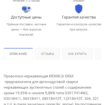
течение 1–2 часов.
онлайн.
Доступные цены
Гарантия качества
Прямые поставки, честные
Гарантии и контроль качества
цены — без скрытых
при запуске.
платежей.
ОПИСАНИЕ
ОТЗЫВЫ
КАК КУПИТЬ
ОП
Проволока нержавеющая ER308LSi DEKA
предназначена для аргонодуговой сварки
нержавеющих аустенитных сталей c содержанием
хрома 19,95% и никеля 9,88% типа 03Х17Н14М2,
03Х18Н11, 06Х18Н11, 08Х18Н10Т, 12Х18Н10Т, 304, 321
и т.п. в среде защитных газов (Ar, аргон). На постоянном