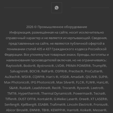
2026 © Промышленное оборудование
Информация, размещённая на сайте, носит исключительно
справочный характер и не является исчерпывающей. Сведения,
представленные на сайте, не являются публичной офертой в
понимании статей 435 и 437 Гражданского кодекса Российской
Федерации. Все упомянутые товарные знаки, бренды, логотипы и
наименования производителей включая, но не ограничиваясь:
Raytools®, Bodor®, Bystronic®, LVD®, PRIMA POWER®, Trumpf®,
Salvagnini®, BOCI®, RelFar®, OSPRI®, Precitec®, ProCutter®,
Au3tech®, WSX®, CQWY®, Han's ®, HSG®, Amada®, QILIN®, SUP®,
Max Photonics®, IPG Photonics®, Max Silver®, FLC®, FLW®, HanLi®,
S&A®, Ruida®, Leadshine®, Reci®, Trocen®, Ryxon®, Leetro®,
TMT®, Hypertherm®, Thermal Dynamics®, Powermax®, Tecna®,
Tiffen®, DUST OFF®, Kontakt®, G.Weike Laser®, Oree®, XT LASER®,
Senfeng®, Kjellberg®, ESAB®, Trafimet®, Lincoln Electric®, Fronius®,
Abicor Binzel®, EWM®, TBI®, KEMPPI®, Harris®, Koike®, Messer®,