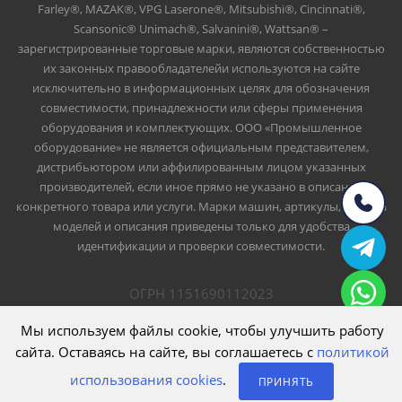
Farley®, MAZAK®, VPG Laserone®, Mitsubishi®, Cincinnati®,
Scansonic® Unimach®, Salvanini®, Wattsan® –
зарегистрированные торговые марки, являются собственностью
их законных правообладателейи используются на сайте
исключительно в информационных целях для обозначения
совместимости, принадлежности или сферы применения
оборудования и комплектующих. ООО «Промышленное
оборудование» не является официальным представителем,
дистрибьютором или аффилированным лицом указанных
производителей, если иное прямо не указано в описании
конкретного товара или услуги. Марки машин, артикулы, номера
моделей и описания приведены только для удобства
идентификации и проверки совместимости.
ОГРН 1151690112023
ИНН 1661047426
ООО Промышленное оборудование
Мы используем файлы cookie, чтобы улучшить работу
сайта. Оставаясь на сайте, вы соглашаетесь с
политикой
использования cookies
.
ПРИНЯТЬ
казов по Республике Татарстан и пуско-наладочные работы об