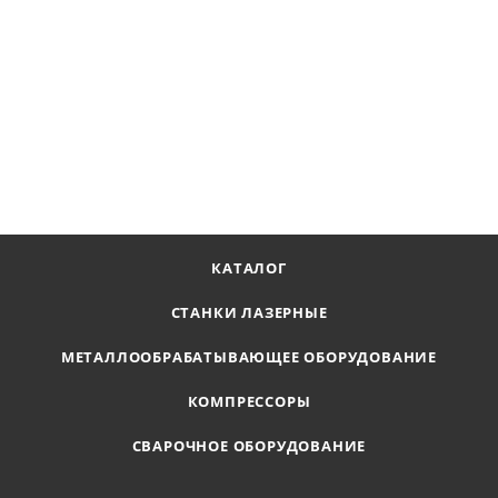
Проволока омедненная SvarCity ER70S-6 2,4 мм (катушка по
5 кг)
Наличие по запросу
Цена по запросу
ПОЛУЧИТЬ ПРЕДЛОЖЕНИЕ
КАТАЛОГ
СТАНКИ ЛАЗЕРНЫЕ
МЕТАЛЛООБРАБАТЫВАЮЩЕЕ ОБОРУДОВАНИЕ
КОМПРЕССОРЫ
СВАРОЧНОЕ ОБОРУДОВАНИЕ