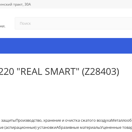
инский тракт, 30А
ни.
20 "REAL SMART" (Z28403)
й защиты
Производство, хранение и очистка сжатого воздуха
Металлооб
е (аспирационные) установки
Абразивные материалы
Уцененные това