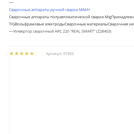
—
Сварочные аппараты ручной сварки MMA
Сварочные аппараты полуавтоматической сварки Mig
Принадлежн
TIG
Вольфрамовые электроды
Сварочные материалы
Сварочная х
—
Инвертор сварочный ARC 220 "REAL SMART" (Z28403)
Артикул:
97993