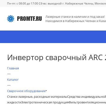
Пн-пт: с 08:00 до 17:00 Сб-вс: выходной г. Набережные Челны, Мензел
Лазерные станки в наличии и под заказ!
Находимся в Набережных Челнах и Каза
Инвертор сварочный ARC 2
Главная
—
Каталог
—
Сварочное оборудование
Станки лазерные, расходные материалы
Средства индивидуально
жидкости
Электротехническая продукция
Фильтровентиляционнны