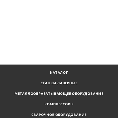
Инвертор сварочный MultiARC-4000 КЕДР
Наличие по запросу
Цена по запросу
ПОЛУЧИТЬ ПРЕДЛОЖЕНИЕ
КАТАЛОГ
СТАНКИ ЛАЗЕРНЫЕ
МЕТАЛЛООБРАБАТЫВАЮЩЕЕ ОБОРУДОВАНИЕ
КОМПРЕССОРЫ
СВАРОЧНОЕ ОБОРУДОВАНИЕ