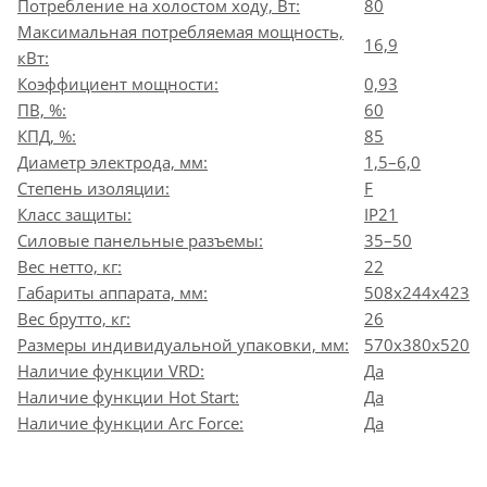
Потребление на холостом ходу, Вт:
80
Максимальная потребляемая мощность,
16,9
кВт:
Коэффициент мощности:
0,93
ПВ, %:
60
КПД, %:
85
Диаметр электрода, мм:
1,5–6,0
Степень изоляции:
F
Класс защиты:
IP21
Силовые панельные разъемы:
35–50
Вес нетто, кг:
22
Габариты аппарата, мм:
508х244х423
Вес брутто, кг:
26
Размеры индивидуальной упаковки, мм:
570х380х520
Наличие функции VRD:
Да
Наличие функции Hot Start:
Да
Наличие функции Arc Force:
Да