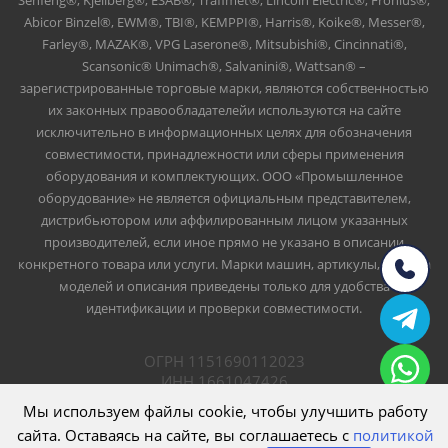
Senfeng®, Kjellberg®, ESAB®, Trafimet®, Lincoln Electric®, Fronius®,
Abicor Binzel®, EWM®, TBI®, KEMPPI®, Harris®, Koike®, Messer®,
Farley®, MAZAK®, VPG Laserone®, Mitsubishi®, Cincinnati®,
Scansonic® Unimach®, Salvanini®, Wattsan® –
зарегистрированные торговые марки, являются собственностью
их законных правообладателейи используются на сайте
исключительно в информационных целях для обозначения
совместимости, принадлежности или сферы применения
оборудования и комплектующих. ООО «Промышленное
оборудование» не является официальным представителем,
дистрибьютором или аффилированным лицом указанных
производителей, если иное прямо не указано в описании
конкретного товара или услуги. Марки машин, артикулы, номера
моделей и описания приведены только для удобства
идентификации и проверки совместимости.
ОГРН 1151690112023
ИНН 1661047426
ООО Промышленное оборудование
Мы используем файлы cookie, чтобы улучшить работу
сайта. Оставаясь на сайте, вы соглашаетесь с
политикой