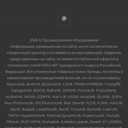
2026 © Промышленное оборудование
Информация, размещённая на сайте, носит исключительно
справочный характер и не является исчерпывающей. Сведения,
представленные на сайте, не являются публичной офертой в
понимании статей 435 и 437 Гражданского кодекса Российской
Федерации. Все упомянутые товарные знаки, бренды, логотипы и
наименования производителей включая, но не ограничиваясь:
Raytools®, Bodor®, Bystronic®, LVD®, PRIMA POWER®, Trumpf®,
Salvagnini®, BOCI®, RelFar®, OSPRI®, Precitec®, ProCutter®,
Au3tech®, WSX®, CQWY®, Han's ®, HSG®, Amada®, QILIN®, SUP®,
Max Photonics®, IPG Photonics®, Max Silver®, FLC®, FLW®, HanLi®,
S&A®, Ruida®, Leadshine®, Reci®, Trocen®, Ryxon®, Leetro®,
TMT®, Hypertherm®, Thermal Dynamics®, Powermax®, Tecna®,
Tiffen®, DUST OFF®, Kontakt®, G.Weike Laser®, Oree®, XT LASER®,