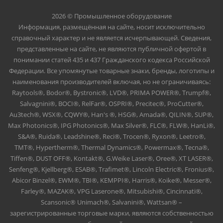
2026 © Промышленное оборудование
Информация, размещённая на сайте, носит исключительно
справочный характер и не является исчерпывающей. Сведения,
представленные на сайте, не являются публичной офертой в
понимании статей 435 и 437 Гражданского кодекса Российской
Федерации. Все упомянутые товарные знаки, бренды, логотипы и
наименования производителей включая, но не ограничиваясь:
Raytools®, Bodor®, Bystronic®, LVD®, PRIMA POWER®, Trumpf®,
Salvagnini®, BOCI®, RelFar®, OSPRI®, Precitec®, ProCutter®,
Au3tech®, WSX®, CQWY®, Han's ®, HSG®, Amada®, QILIN®, SUP®,
Max Photonics®, IPG Photonics®, Max Silver®, FLC®, FLW®, HanLi®,
S&A®, Ruida®, Leadshine®, Reci®, Trocen®, Ryxon®, Leetro®,
TMT®, Hypertherm®, Thermal Dynamics®, Powermax®, Tecna®,
Tiffen®, DUST OFF®, Kontakt®, G.Weike Laser®, Oree®, XT LASER®,
Senfeng®, Kjellberg®, ESAB®, Trafimet®, Lincoln Electric®, Fronius®,
Abicor Binzel®, EWM®, TBI®, KEMPPI®, Harris®, Koike®, Messer®,
Farley®, MAZAK®, VPG Laserone®, Mitsubishi®, Cincinnati®,
Scansonic® Unimach®, Salvanini®, Wattsan® –
зарегистрированные торговые марки, являются собственностью