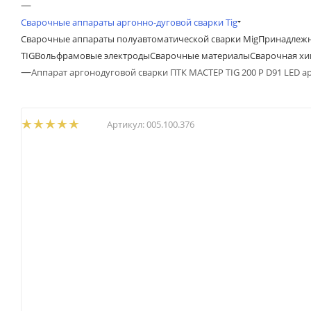
—
Сварочные аппараты аргонно-дуговой сварки Tig
Сварочные аппараты полуавтоматической сварки Mig
Принадлежн
TIG
Вольфрамовые электроды
Сварочные материалы
Сварочная х
—
Аппарат аргонодуговой сварки ПТК МАСТЕР TIG 200 P D91 LED арт
Артикул:
005.100.376