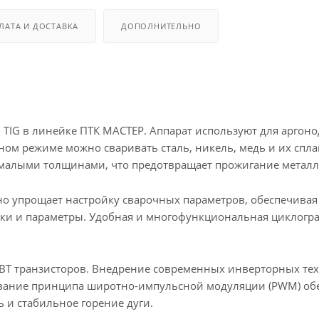
ЛАТА И ДОСТАВКА
ДОПОЛНИТЕЛЬНО
 TIG в линейке ПТК МАСТЕР. Аппарат используют для арго
анном режиме можно сваривать сталь, никель, медь и их сп
с малыми толщинами, что предотвращает прожигание метал
о упрощает настройку сварочных параметров, обеспечивая 
йки и параметры. Удобная и многофункциональная циклогра
BT транзисторов. Внедрение современных инверторных тех
ование принципа широтно-импульсной модуляции (PWM) об
 и стабильное горение дуги.