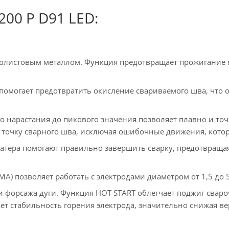
00 P D91 LED:
колистовым металлом. Функция предотвращает прожигание 
 помогает предотвратить окисление свариваемого шва, что 
 нарастания до пикового значения позволяет плавно и точн
 точку сварного шва, исключая ошибочные движения, котор
ратера помогают правильно завершить сварку, предотвраща
) позволяет работать с электродами диаметром от 1,5 до 
и форсажа дуги. Функция HOT START облегчает поджиг свар
ет стабильность горения электрода, значительно снижая ве