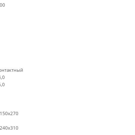
00
онтактный
4,0
5,0
150х270
240х310