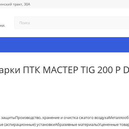
инский тракт, 30А
ни.
рки ПТК МАСТЕР TIG 200 P D9
й защиты
Производство, хранение и очистка сжатого воздуха
Металлооб
е (аспирационные) установки
Абразивные материалы
Уцененные това