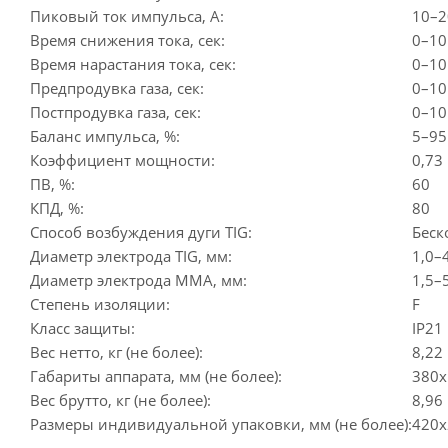
Пиковый ток импульса, А:
10–2
Время снижения тока, сек:
0–10
Время нарастания тока, сек:
0–10
Предпродувка газа, сек:
0–10
Постпродувка газа, сек:
0–10
Баланс импульса, %:
5–95
Коэффициент мощности:
0,73
ПВ, %:
60
КПД, %:
80
Способ возбуждения дуги TIG:
Беск
Диаметр электрода TIG, мм:
1,0–
Диаметр электрода MMA, мм:
1,5–
Степень изоляции:
F
Класс защиты:
IP21
Вес нетто, кг (не более):
8,22
Габариты аппарата, мм (не более):
380х
Вес брутто, кг (не более):
8,96
Размеры индивидуальной упаковки, мм (не более):
420х