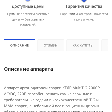
Доступные цены
Гарантия качества
Прямые поставки, честные
Гарантии и контроль качества
цены — без скрытых
при запуске.
платежей.
ОПИСАНИЕ
ОТЗЫВЫ
КАК КУПИТЬ
ОП
Описание аппарата
Аппарат аргонодуговой сварки КЕДР MultiTIG-2000P
AC/DC, 220В способен решать самые сложные и
требовательные задачи высококачественной TIG и
ММА-сварки, а небольшой вес и защитный дизайн
облегчают перемещение аппарата к месту сварки при