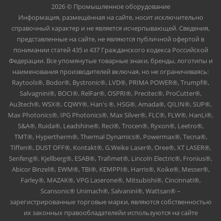
2026 © Промышленное оборудование
Информация, размещённая на сайте, носит исключительно
справочный характер и не является исчерпывающей. Сведения,
представленные на сайте, не являются публичной офертой в
понимании статей 435 и 437 Гражданского кодекса Российской
Федерации. Все упомянутые товарные знаки, бренды, логотипы и
наименования производителей включая, но не ограничиваясь:
Raytools®, Bodor®, Bystronic®, LVD®, PRIMA POWER®, Trumpf®,
Salvagnini®, BOCI®, RelFar®, OSPRI®, Precitec®, ProCutter®,
Au3tech®, WSX®, CQWY®, Han's ®, HSG®, Amada®, QILIN®, SUP®,
Max Photonics®, IPG Photonics®, Max Silver®, FLC®, FLW®, HanLi®,
S&A®, Ruida®, Leadshine®, Reci®, Trocen®, Ryxon®, Leetro®,
TMT®, Hypertherm®, Thermal Dynamics®, Powermax®, Tecna®,
Tiffen®, DUST OFF®, Kontakt®, G.Weike Laser®, Oree®, XT LASER®,
Senfeng®, Kjellberg®, ESAB®, Trafimet®, Lincoln Electric®, Fronius®,
Abicor Binzel®, EWM®, TBI®, KEMPPI®, Harris®, Koike®, Messer®,
Farley®, MAZAK®, VPG Laserone®, Mitsubishi®, Cincinnati®,
Scansonic® Unimach®, Salvanini®, Wattsan® –
зарегистрированные торговые марки, являются собственностью
их законных правообладателейи используются на сайте