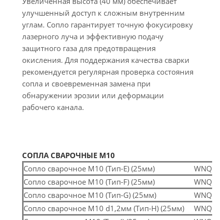
Увеличенная высота (40 мм) обеспечивает
улучшенный доступ к сложным внутренним
углам. Сопло гарантирует точную фокусировку
лазерного луча и эффективную подачу
защитного газа для предотвращения
окисления. Для поддержания качества сварки
рекомендуется регулярная проверка состояния
сопла и своевременная замена при
обнаружении эрозии или деформации
рабочего канала.
СОПЛА СВАРОЧНЫЕ М10
Сопло сварочное M10 (Тип-E) (25мм)
WNQ-0
Сопло сварочное M10 (Тип-F) (25мм)
WNQ-0
Сопло сварочное M10 (Тип-G) (25мм)
WNQ-0
Сопло сварочное M10 d1,2мм (Тип-H) (25мм)
WNQ-0