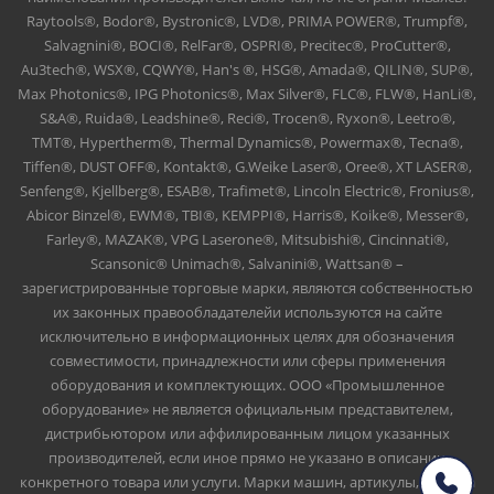
Raytools®, Bodor®, Bystronic®, LVD®, PRIMA POWER®, Trumpf®,
Salvagnini®, BOCI®, RelFar®, OSPRI®, Precitec®, ProCutter®,
Au3tech®, WSX®, CQWY®, Han's ®, HSG®, Amada®, QILIN®, SUP®,
Max Photonics®, IPG Photonics®, Max Silver®, FLC®, FLW®, HanLi®,
S&A®, Ruida®, Leadshine®, Reci®, Trocen®, Ryxon®, Leetro®,
TMT®, Hypertherm®, Thermal Dynamics®, Powermax®, Tecna®,
Tiffen®, DUST OFF®, Kontakt®, G.Weike Laser®, Oree®, XT LASER®,
Senfeng®, Kjellberg®, ESAB®, Trafimet®, Lincoln Electric®, Fronius®,
Abicor Binzel®, EWM®, TBI®, KEMPPI®, Harris®, Koike®, Messer®,
Farley®, MAZAK®, VPG Laserone®, Mitsubishi®, Cincinnati®,
Scansonic® Unimach®, Salvanini®, Wattsan® –
зарегистрированные торговые марки, являются собственностью
их законных правообладателейи используются на сайте
исключительно в информационных целях для обозначения
совместимости, принадлежности или сферы применения
оборудования и комплектующих. ООО «Промышленное
оборудование» не является официальным представителем,
дистрибьютором или аффилированным лицом указанных
производителей, если иное прямо не указано в описании
конкретного товара или услуги. Марки машин, артикулы, номера