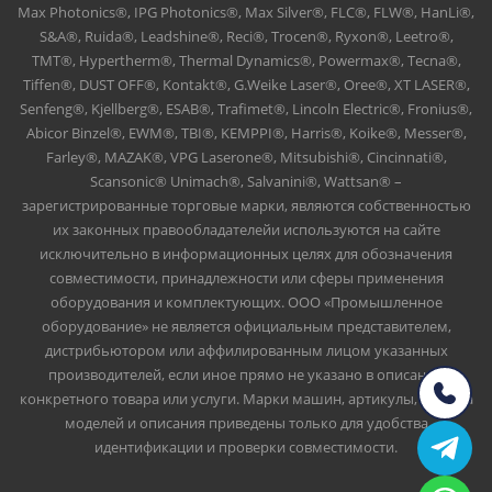
Max Photonics®, IPG Photonics®, Max Silver®, FLC®, FLW®, HanLi®,
S&A®, Ruida®, Leadshine®, Reci®, Trocen®, Ryxon®, Leetro®,
TMT®, Hypertherm®, Thermal Dynamics®, Powermax®, Tecna®,
Tiffen®, DUST OFF®, Kontakt®, G.Weike Laser®, Oree®, XT LASER®,
Senfeng®, Kjellberg®, ESAB®, Trafimet®, Lincoln Electric®, Fronius®,
Abicor Binzel®, EWM®, TBI®, KEMPPI®, Harris®, Koike®, Messer®,
Farley®, MAZAK®, VPG Laserone®, Mitsubishi®, Cincinnati®,
Scansonic® Unimach®, Salvanini®, Wattsan® –
зарегистрированные торговые марки, являются собственностью
их законных правообладателейи используются на сайте
исключительно в информационных целях для обозначения
совместимости, принадлежности или сферы применения
оборудования и комплектующих. ООО «Промышленное
оборудование» не является официальным представителем,
дистрибьютором или аффилированным лицом указанных
производителей, если иное прямо не указано в описании
конкретного товара или услуги. Марки машин, артикулы, номера
моделей и описания приведены только для удобства
идентификации и проверки совместимости.