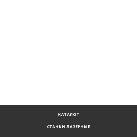
Сопло d=2,5 LW6.1G.307
В наличии
360
₽
В КОРЗИНУ
КАТАЛОГ
СТАНКИ ЛАЗЕРНЫЕ