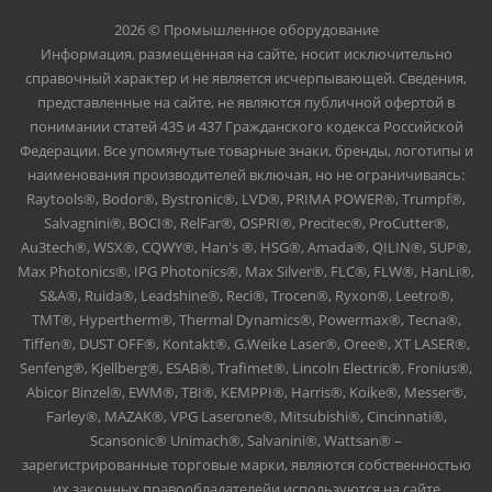
2026 © Промышленное оборудование
Информация, размещённая на сайте, носит исключительно
справочный характер и не является исчерпывающей. Сведения,
представленные на сайте, не являются публичной офертой в
понимании статей 435 и 437 Гражданского кодекса Российской
Федерации. Все упомянутые товарные знаки, бренды, логотипы и
наименования производителей включая, но не ограничиваясь:
Raytools®, Bodor®, Bystronic®, LVD®, PRIMA POWER®, Trumpf®,
Salvagnini®, BOCI®, RelFar®, OSPRI®, Precitec®, ProCutter®,
Au3tech®, WSX®, CQWY®, Han's ®, HSG®, Amada®, QILIN®, SUP®,
Max Photonics®, IPG Photonics®, Max Silver®, FLC®, FLW®, HanLi®,
S&A®, Ruida®, Leadshine®, Reci®, Trocen®, Ryxon®, Leetro®,
TMT®, Hypertherm®, Thermal Dynamics®, Powermax®, Tecna®,
Tiffen®, DUST OFF®, Kontakt®, G.Weike Laser®, Oree®, XT LASER®,
Senfeng®, Kjellberg®, ESAB®, Trafimet®, Lincoln Electric®, Fronius®,
Abicor Binzel®, EWM®, TBI®, KEMPPI®, Harris®, Koike®, Messer®,
Farley®, MAZAK®, VPG Laserone®, Mitsubishi®, Cincinnati®,
Scansonic® Unimach®, Salvanini®, Wattsan® –
зарегистрированные торговые марки, являются собственностью
их законных правообладателейи используются на сайте