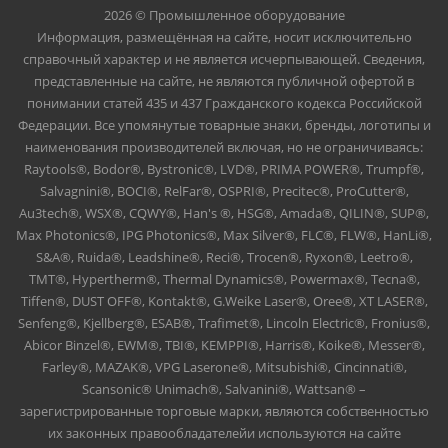
2026 © Промышленное оборудование
Информация, размещённая на сайте, носит исключительно
справочный характер и не является исчерпывающей. Сведения,
представленные на сайте, не являются публичной офертой в
понимании статей 435 и 437 Гражданского кодекса Российской
Федерации. Все упомянутые товарные знаки, бренды, логотипы и
наименования производителей включая, но не ограничиваясь:
Raytools®, Bodor®, Bystronic®, LVD®, PRIMA POWER®, Trumpf®,
Salvagnini®, BOCI®, RelFar®, OSPRI®, Precitec®, ProCutter®,
Au3tech®, WSX®, CQWY®, Han's ®, HSG®, Amada®, QILIN®, SUP®,
Max Photonics®, IPG Photonics®, Max Silver®, FLC®, FLW®, HanLi®,
S&A®, Ruida®, Leadshine®, Reci®, Trocen®, Ryxon®, Leetro®,
TMT®, Hypertherm®, Thermal Dynamics®, Powermax®, Tecna®,
Tiffen®, DUST OFF®, Kontakt®, G.Weike Laser®, Oree®, XT LASER®,
Senfeng®, Kjellberg®, ESAB®, Trafimet®, Lincoln Electric®, Fronius®,
Abicor Binzel®, EWM®, TBI®, KEMPPI®, Harris®, Koike®, Messer®,
Farley®, MAZAK®, VPG Laserone®, Mitsubishi®, Cincinnati®,
Scansonic® Unimach®, Salvanini®, Wattsan® –
зарегистрированные торговые марки, являются собственностью
их законных правообладателейи используются на сайте