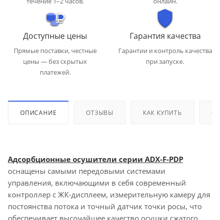
течение 1–2 часов.
онлайн.
Доступные цены
Гарантия качества
Прямые поставки, честные
Гарантии и контроль качества
цены — без скрытых
при запуске.
платежей.
ОПИСАНИЕ
ОТЗЫВЫ
КАК КУПИТЬ
ОП
Адсорбционные осушители серии ADX-F-PDP
оснащены самыми передовыми системами
управления, включающими в себя современный
контроллер с ЖК-дисплеем, измерительную камеру для
постоянства потока и точный датчик точки росы, что
обеспечивает высочайшее качество осушки сжатого