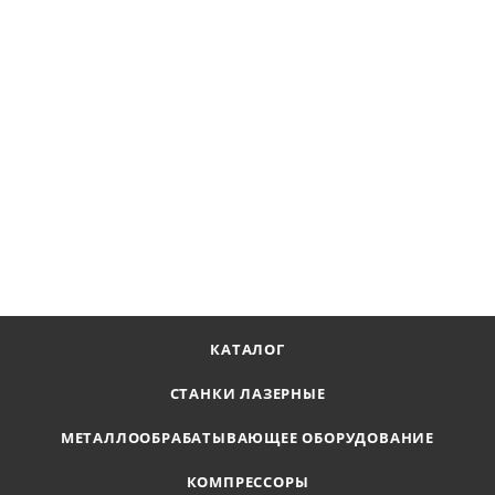
Компрессор винтовой Remeza ВК25-10
Наличие по запросу
595 202
₽
В КОРЗИНУ
КАТАЛОГ
СТАНКИ ЛАЗЕРНЫЕ
МЕТАЛЛООБРАБАТЫВАЮЩЕЕ ОБОРУДОВАНИЕ
КОМПРЕССОРЫ