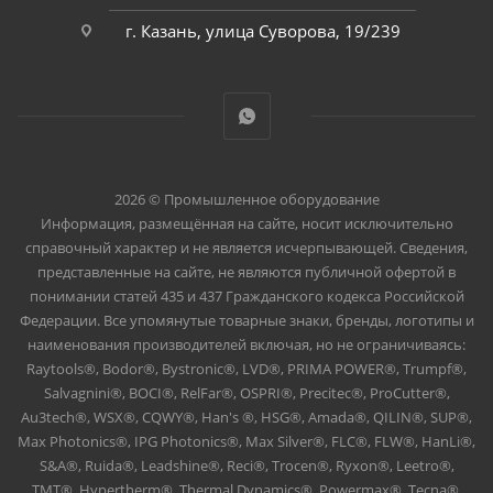
г. Казань, улица Суворова, 19/239
2026 © Промышленное оборудование
Информация, размещённая на сайте, носит исключительно
справочный характер и не является исчерпывающей. Сведения,
представленные на сайте, не являются публичной офертой в
понимании статей 435 и 437 Гражданского кодекса Российской
Федерации. Все упомянутые товарные знаки, бренды, логотипы и
наименования производителей включая, но не ограничиваясь:
Raytools®, Bodor®, Bystronic®, LVD®, PRIMA POWER®, Trumpf®,
Salvagnini®, BOCI®, RelFar®, OSPRI®, Precitec®, ProCutter®,
Au3tech®, WSX®, CQWY®, Han's ®, HSG®, Amada®, QILIN®, SUP®,
Max Photonics®, IPG Photonics®, Max Silver®, FLC®, FLW®, HanLi®,
S&A®, Ruida®, Leadshine®, Reci®, Trocen®, Ryxon®, Leetro®,
TMT®, Hypertherm®, Thermal Dynamics®, Powermax®, Tecna®,