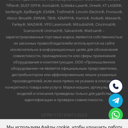
Tiffen®, DUST OFF®, Kontakt®, G.Weike Laser®, Oree®, XT LASER®,
Senfeng®, Kjellberg®, ESAB®, Trafimet®, Lincoln Electric®, Fronius®,
Abicor Binzel®, EWM®, TBI®, KEMPPI®, Harris®, Koike®, Messer®,
Farley®, MAZAK®, VPG Laserone®, Mitsubishi®, Cincinnati®,
Scansonic® Unimach®, Salvanini®, Wattsan® –
зарегистрированные торговые марки, являются собственностью
их законных правообладателейи используются на сайте
исключительно в информационных целях для обозначения
совместимости, принадлежности или сферы применения
оборудования и комплектующих. ООО «Промышленное
оборудование» не является официальным представителем,
дистрибьютором или аффилированным лицом указанных
производителей, если иное прямо не указано в описании
конкретного товара или услуги. Марки машин, артикулы, номера
моделей и описания приведены только для удобства
идентификации и проверки совместимости.
ОГРН 1151690112023
ИНН 1661047426
ООО Промышленное оборудование
Мы используем файлы cookie, чтобы улучшить работу