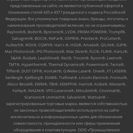
представленные на сайте, не являются публичной офертой в
понимании статей 435 и 437 Гражданского кодекса Российской
Федерации. Все упомянутые товарные знаки, бренды, логотипы и
наименования производителей включая, но не ограничиваясь:
Raytools®, Bodor®, Bystronic®, LVD®, PRIMA POWER®, Trumpf®,
Salvagnini®, BOCI®, RelFar®, OSPRI®, Precitec®, ProCutter®,
Au3tech®, WSX®, CQWY®, Han's ®, HSG®, Amada®, QILIN®, SUP®,
Max Photonics®, IPG Photonics®, Max Silver®, FLC®, FLW®, HanLi®,
S&A®, Ruida®, Leadshine®, Reci®, Trocen®, Ryxon®, Leetro®,
TMT®, Hypertherm®, Thermal Dynamics®, Powermax®, Tecna®,
Tiffen®, DUST OFF®, Kontakt®, G.Weike Laser®, Oree®, XT LASER®,
Senfeng®, Kjellberg®, ESAB®, Trafimet®, Lincoln Electric®, Fronius®,
Abicor Binzel®, EWM®, TBI®, KEMPPI®, Harris®, Koike®, Messer®,
Farley®, MAZAK®, VPG Laserone®, Mitsubishi®, Cincinnati®,
Scansonic® Unimach®, Salvanini®, Wattsan® –
зарегистрированные торговые марки, являются собственностью
их законных правообладателейи используются на сайте
исключительно в информационных целях для обозначения
совместимости, принадлежности или сферы применения
оборудования и комплектующих. ООО «Промышленное