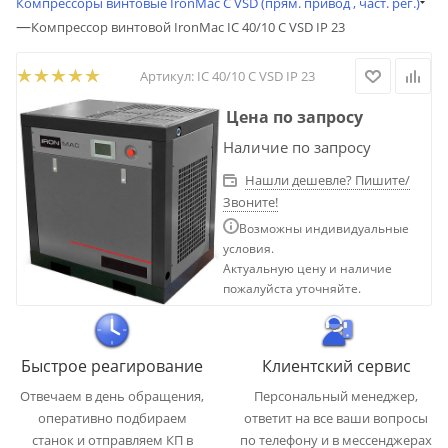
Компрессоры винтовые IronMac C VSD (прям. привод , част. рег.)
—
Компрессор винтовой IronMac IC 40/10 C VSD IP 23
Артикул:
IC 40/10 C VSD IP 23
Цена по запросу
Наличие по запросу
Нашли дешевле? Пишите/
Звоните!
Возможны индивидуальные
условия.
Актуальную цену и наличие
пожалуйста уточняйте.
Быстрое реагирование
Клиентский сервис
Отвечаем в день обращения,
Персональный менеджер,
оперативно подбираем
ответит на все ваши вопросы
станок и отправляем КП в
по телефону и в мессенджерах