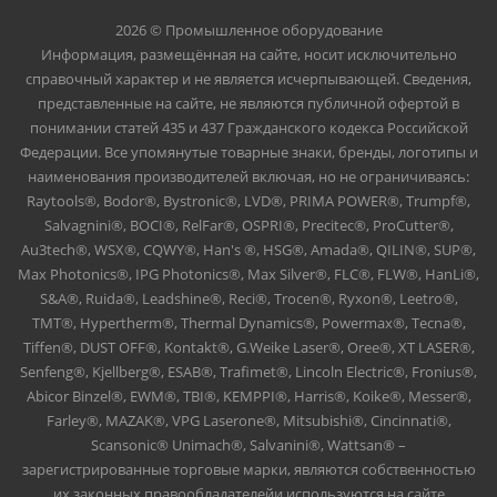
2026 © Промышленное оборудование
Информация, размещённая на сайте, носит исключительно
справочный характер и не является исчерпывающей. Сведения,
представленные на сайте, не являются публичной офертой в
понимании статей 435 и 437 Гражданского кодекса Российской
Федерации. Все упомянутые товарные знаки, бренды, логотипы и
наименования производителей включая, но не ограничиваясь:
Raytools®, Bodor®, Bystronic®, LVD®, PRIMA POWER®, Trumpf®,
Salvagnini®, BOCI®, RelFar®, OSPRI®, Precitec®, ProCutter®,
Au3tech®, WSX®, CQWY®, Han's ®, HSG®, Amada®, QILIN®, SUP®,
Max Photonics®, IPG Photonics®, Max Silver®, FLC®, FLW®, HanLi®,
S&A®, Ruida®, Leadshine®, Reci®, Trocen®, Ryxon®, Leetro®,
TMT®, Hypertherm®, Thermal Dynamics®, Powermax®, Tecna®,
Tiffen®, DUST OFF®, Kontakt®, G.Weike Laser®, Oree®, XT LASER®,
Senfeng®, Kjellberg®, ESAB®, Trafimet®, Lincoln Electric®, Fronius®,
Abicor Binzel®, EWM®, TBI®, KEMPPI®, Harris®, Koike®, Messer®,
Farley®, MAZAK®, VPG Laserone®, Mitsubishi®, Cincinnati®,
Scansonic® Unimach®, Salvanini®, Wattsan® –
зарегистрированные торговые марки, являются собственностью
их законных правообладателейи используются на сайте