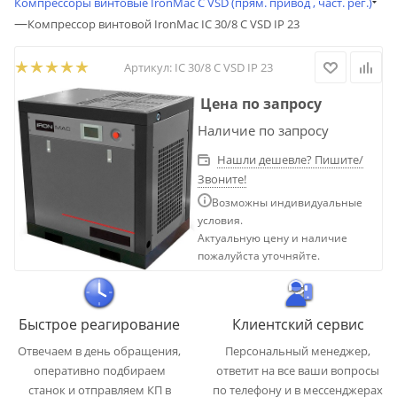
Компрессоры винтовые IronMac C VSD (прям. привод , част. рег.)
—
Компрессор винтовой IronMac IC 30/8 C VSD IP 23
Артикул:
IC 30/8 C VSD IP 23
Цена по запросу
Наличие по запросу
Нашли дешевле? Пишите/
Звоните!
Возможны индивидуальные
условия.
Актуальную цену и наличие
пожалуйста уточняйте.
Быстрое реагирование
Клиентский сервис
Отвечаем в день обращения,
Персональный менеджер,
оперативно подбираем
ответит на все ваши вопросы
станок и отправляем КП в
по телефону и в мессенджерах