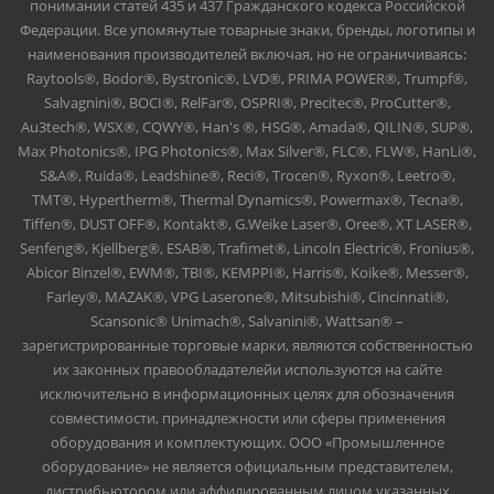
понимании статей 435 и 437 Гражданского кодекса Российской
Федерации. Все упомянутые товарные знаки, бренды, логотипы и
наименования производителей включая, но не ограничиваясь:
Raytools®, Bodor®, Bystronic®, LVD®, PRIMA POWER®, Trumpf®,
Salvagnini®, BOCI®, RelFar®, OSPRI®, Precitec®, ProCutter®,
Au3tech®, WSX®, CQWY®, Han's ®, HSG®, Amada®, QILIN®, SUP®,
Max Photonics®, IPG Photonics®, Max Silver®, FLC®, FLW®, HanLi®,
S&A®, Ruida®, Leadshine®, Reci®, Trocen®, Ryxon®, Leetro®,
TMT®, Hypertherm®, Thermal Dynamics®, Powermax®, Tecna®,
Tiffen®, DUST OFF®, Kontakt®, G.Weike Laser®, Oree®, XT LASER®,
Senfeng®, Kjellberg®, ESAB®, Trafimet®, Lincoln Electric®, Fronius®,
Abicor Binzel®, EWM®, TBI®, KEMPPI®, Harris®, Koike®, Messer®,
Farley®, MAZAK®, VPG Laserone®, Mitsubishi®, Cincinnati®,
Scansonic® Unimach®, Salvanini®, Wattsan® –
зарегистрированные торговые марки, являются собственностью
их законных правообладателейи используются на сайте
исключительно в информационных целях для обозначения
совместимости, принадлежности или сферы применения
оборудования и комплектующих. ООО «Промышленное
оборудование» не является официальным представителем,
дистрибьютором или аффилированным лицом указанных