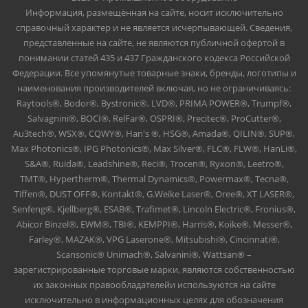
Информация, размещённая на сайте, носит исключительно
справочный характер и не является исчерпывающей. Сведения,
представленные на сайте, не являются публичной офертой в
понимании статей 435 и 437 Гражданского кодекса Российской
Федерации. Все упомянутые товарные знаки, бренды, логотипы и
наименования производителей включая, но не ограничиваясь:
Raytools®, Bodor®, Bystronic®, LVD®, PRIMA POWER®, Trumpf®,
Salvagnini®, BOCI®, RelFar®, OSPRI®, Precitec®, ProCutter®,
Au3tech®, WSX®, CQWY®, Han's ®, HSG®, Amada®, QILIN®, SUP®,
Max Photonics®, IPG Photonics®, Max Silver®, FLC®, FLW®, HanLi®,
S&A®, Ruida®, Leadshine®, Reci®, Trocen®, Ryxon®, Leetro®,
TMT®, Hypertherm®, Thermal Dynamics®, Powermax®, Tecna®,
Tiffen®, DUST OFF®, Kontakt®, G.Weike Laser®, Oree®, XT LASER®,
Senfeng®, Kjellberg®, ESAB®, Trafimet®, Lincoln Electric®, Fronius®,
Abicor Binzel®, EWM®, TBI®, KEMPPI®, Harris®, Koike®, Messer®,
Farley®, MAZAK®, VPG Laserone®, Mitsubishi®, Cincinnati®,
Scansonic® Unimach®, Salvanini®, Wattsan® –
зарегистрированные торговые марки, являются собственностью
их законных правообладателейи используются на сайте
исключительно в информационных целях для обозначения