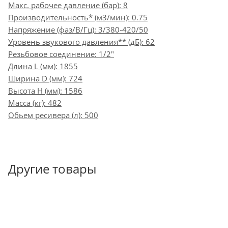
Макс. рабочее давление (бар): 8
Производительность* (м3/мин): 0.75
Напряжение (фаз/В/Гц): 3/380-420/50
Уровень звукового давления** (дБ): 62
Резьбовое соединение: 1/2"
Длина L (мм): 1855
Ширина D (мм): 724
Высота H (мм): 1586
Масса (кг): 482
Обьем ресивера (л): 500
Другие товары