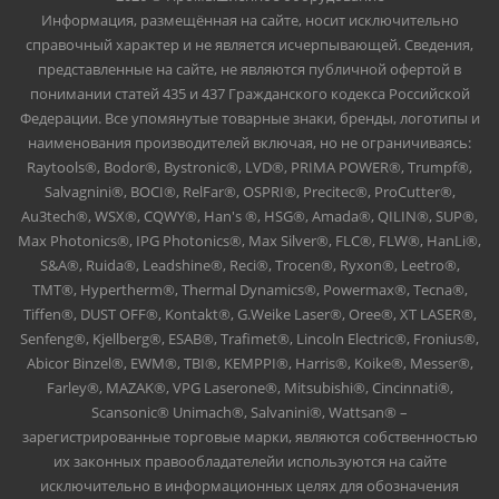
Информация, размещённая на сайте, носит исключительно
справочный характер и не является исчерпывающей. Сведения,
представленные на сайте, не являются публичной офертой в
понимании статей 435 и 437 Гражданского кодекса Российской
Федерации. Все упомянутые товарные знаки, бренды, логотипы и
наименования производителей включая, но не ограничиваясь:
Raytools®, Bodor®, Bystronic®, LVD®, PRIMA POWER®, Trumpf®,
Salvagnini®, BOCI®, RelFar®, OSPRI®, Precitec®, ProCutter®,
Au3tech®, WSX®, CQWY®, Han's ®, HSG®, Amada®, QILIN®, SUP®,
Max Photonics®, IPG Photonics®, Max Silver®, FLC®, FLW®, HanLi®,
S&A®, Ruida®, Leadshine®, Reci®, Trocen®, Ryxon®, Leetro®,
TMT®, Hypertherm®, Thermal Dynamics®, Powermax®, Tecna®,
Tiffen®, DUST OFF®, Kontakt®, G.Weike Laser®, Oree®, XT LASER®,
Senfeng®, Kjellberg®, ESAB®, Trafimet®, Lincoln Electric®, Fronius®,
Abicor Binzel®, EWM®, TBI®, KEMPPI®, Harris®, Koike®, Messer®,
Farley®, MAZAK®, VPG Laserone®, Mitsubishi®, Cincinnati®,
Scansonic® Unimach®, Salvanini®, Wattsan® –
зарегистрированные торговые марки, являются собственностью
их законных правообладателейи используются на сайте
исключительно в информационных целях для обозначения