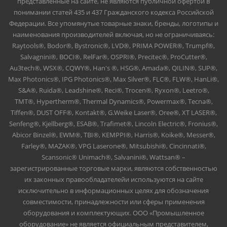
представленные на сайте, не являются публичной офертой в
понимании статей 435 и 437 Гражданского кодекса Российской
Федерации. Все упомянутые товарные знаки, бренды, логотипы и
наименования производителей включая, но не ограничиваясь:
Raytools®, Bodor®, Bystronic®, LVD®, PRIMA POWER®, Trumpf®,
Salvagnini®, BOCI®, RelFar®, OSPRI®, Precitec®, ProCutter®,
Au3tech®, WSX®, CQWY®, Han's ®, HSG®, Amada®, QILIN®, SUP®,
Max Photonics®, IPG Photonics®, Max Silver®, FLC®, FLW®, HanLi®,
S&A®, Ruida®, Leadshine®, Reci®, Trocen®, Ryxon®, Leetro®,
TMT®, Hypertherm®, Thermal Dynamics®, Powermax®, Tecna®,
Tiffen®, DUST OFF®, Kontakt®, G.Weike Laser®, Oree®, XT LASER®,
Senfeng®, Kjellberg®, ESAB®, Trafimet®, Lincoln Electric®, Fronius®,
Abicor Binzel®, EWM®, TBI®, KEMPPI®, Harris®, Koike®, Messer®,
Farley®, MAZAK®, VPG Laserone®, Mitsubishi®, Cincinnati®,
Scansonic® Unimach®, Salvanini®, Wattsan® –
зарегистрированные торговые марки, являются собственностью
их законных правообладателейи используются на сайте
исключительно в информационных целях для обозначения
совместимости, принадлежности или сферы применения
оборудования и комплектующих. ООО «Промышленное
оборудование» не является официальным представителем,